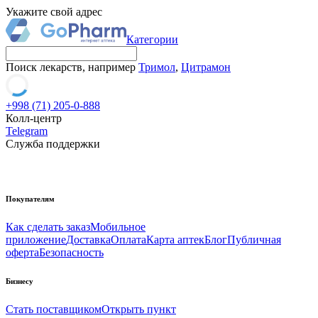
Укажите свой адрес
Категории
Поиск лекарств, например
Тримол
,
Цитрамон
+998 (71) 205-0-888
Колл-центр
Telegram
Служба поддержки
Покупателям
Как сделать заказ
Мобильное
приложение
Доставка
Оплата
Карта аптек
Блог
Публичная
оферта
Безопасность
Бизнесу
Стать поставщиком
Открыть пункт