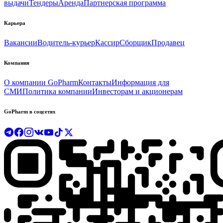
выдачи
Тендеры
Аренда
Партнерская программа
Карьера
Вакансии
Водитель-курьер
Кассир
Сборщик
Продавец
Компания
О компании GoPharm
Контакты
Информация для
СМИ
Политика компании
Инвесторам и акционерам
GoPharm в соцсетях