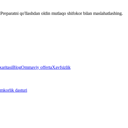
reparatni qo'llashdan oldin mutlaqo shifokor bilan maslahatlashing.
aritasi
Blog
Ommaviy offerta
Xavfsizlik
mkorlik dasturi