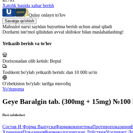
41793
Xatolik haqida xabar berish
Qulay onlayn to'lov
Savatga qo'shish
Mahsulot narxi saytdan buyurtma berish uchun amal qiladi
Dorilarni iste'mol qilishdan avval shifokor bilan maslahatlashing!
Yetkazib berish va to'lov
Dorixonadan olib ketish:
Bepul
Toshkent bo'ylab yetkazib berish:
dan 10 000 so'm
O'zbekiston bo'ylab:
tarifga muvofiq
Yo'riqnoma
Geye Baralgin tab. (300mg + 15mg) №100 
Dori tafsilotlari
Состав И Форма Выпуска
Фармакокинетика
Противопоказания
Хранения
Показания
Фармакологические Действия
Усиливает Д