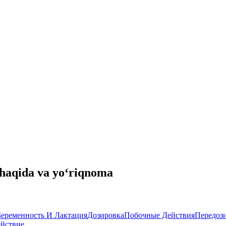
haqida va yo‘riqnoma
Беременность И Лактация
Дозировка
Побочные Действия
Передоз
ействие