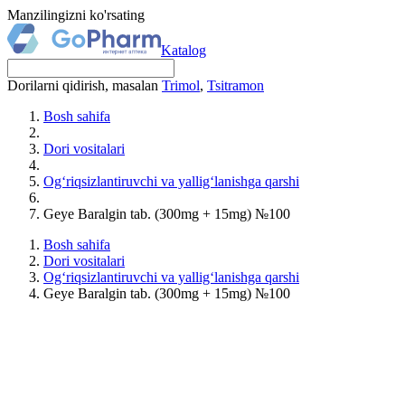
Manzilingizni ko'rsating
Katalog
Dorilarni qidirish, masalan
Trimol
,
Tsitramon
Bosh sahifa
Dori vositalari
Og‘riqsizlantiruvchi va yallig‘lanishga qarshi
Geye Baralgin tab. (300mg + 15mg) №100
Bosh sahifa
Dori vositalari
Og‘riqsizlantiruvchi va yallig‘lanishga qarshi
Geye Baralgin tab. (300mg + 15mg) №100