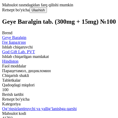
Mahsulot rasmdagidan farq qilishi mumkin
Retsept bo'yicha
Ulashish
Geye Baralgin tab. (300mg + 15mg) №100
Brend
Geye Baralgin
Гее Баралгин
Ishlab chiqaruvchi
God Gift Lab. PVT
Ishlab chiqarilgan mamlakat
Hindiston
Faol moddalar
Парацетамол, дицикломин
Chiqarish shakli
Tabletkalar
Qadoqdagi miqdori
100
Berish tartibi
Retsept bo'yicha
Kategoriya
Og‘riqsizlantiruvchi va yallig‘lanishga qarshi
Mahsulot kodi