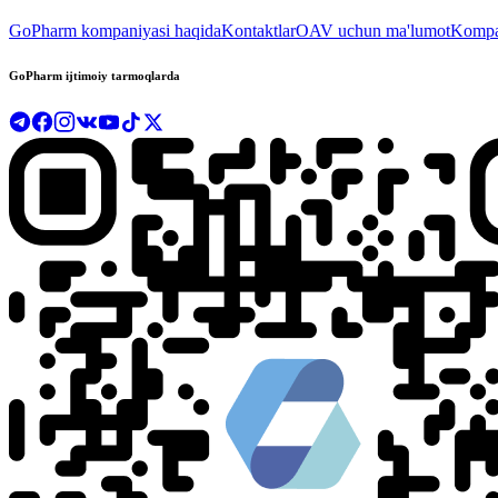
GoPharm kompaniyasi haqida
Kontaktlar
OAV uchun ma'lumot
Kompan
GoPharm ijtimoiy tarmoqlarda