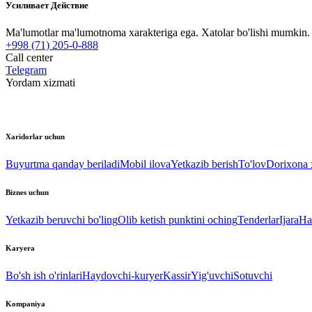
Усиливает Действие
Ma'lumotlar ma'lumotnoma xarakteriga ega. Xatolar bo'lishi mumkin. P
+998 (71) 205-0-888
Call center
Telegram
Yordam xizmati
Xaridorlar uchun
Buyurtma qanday beriladi
Mobil ilova
Yetkazib berish
To'lov
Dorixona x
Biznes uchun
Yetkazib beruvchi bo'ling
Olib ketish punktini oching
Tenderlar
Ijara
Ha
Karyera
Bo'sh ish o'rinlari
Haydovchi-kuryer
Kassir
Yig'uvchi
Sotuvchi
Kompaniya