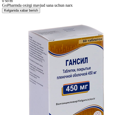
0 so'm
GoPharmda oxirgi mavjud sana uchun narx
Kelganida xabar berish