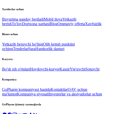
Xaridorlar uchun
Buyurtma qanday beriladi
Mobil ilova
Yetkazib
berish
To'lov
Dorixona xaritasi
Blog
Ommaviy offerta
Xavfsizlik
Biznes uchun
Yetkazib beruvchi bo'ling
Olib ketish punktini
oching
Tenderlar
Ijara
Hamkorlik dasturi
Karyera
Bo'sh ish o'rinlari
Haydovchi-kuryer
Kassir
Yig'uvchi
Sotuvchi
Kompaniya
GoPharm kompaniyasi haqida
Kontaktlar
OAV uchun
ma'lumot
Kompaniya siyosati
Investorlar va aksiyadorlar uchun
GoPharm ijtimoiy tarmoqlarda