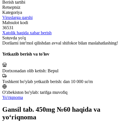
Berish tartibi
Retseptsiz
Kategoriya
Viruslarga qarshi
Mahsulot kodi
36531
Xatolik haqida xabar berish
Sotuvda yo'q
Dorilarni iste'mol qilishdan avval shifokor bilan maslahatlashing!
Yetkazib berish va to'lov
Dorixonadan olib ketish:
Bepul
Toshkent bo'ylab yetkazib berish:
dan 10 000 so'm
O'zbekiston bo'ylab:
tarifga muvofiq
Yo'riqnoma
Gansil tab. 450mg №60 haqida va
yo‘riqnoma