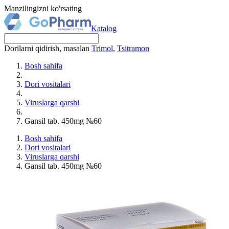
Manzilingizni ko'rsating
Katalog
Dorilarni qidirish, masalan
Trimol
,
Tsitramon
Bosh sahifa
Dori vositalari
Viruslarga qarshi
Gansil tab. 450mg №60
Bosh sahifa
Dori vositalari
Viruslarga qarshi
Gansil tab. 450mg №60