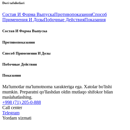
Dori tafsilotlari
Состав И Форма Выпуска
Противопоказания
Способ
Применения И Дозы
Побочные Действия
Показания
Состав И Форма Выпуска
Противопоказания
Способ Применения И Дозы
Побочные Действия
Показания
Ma'lumotlar ma'lumotnoma xarakteriga ega. Xatolar bo'lishi
mumkin. Preparatni qo'llashdan oldin mutlaqo shifokor bilan
maslahatlashing.
+998 (71) 205-0-888
Call center
Telegram
Yordam xizmati