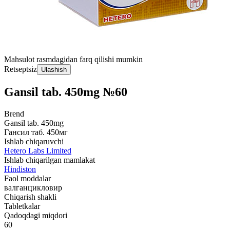
Mahsulot rasmdagidan farq qilishi mumkin
Retseptsiz
Ulashish
Gansil tab. 450mg №60
Brend
Gansil tab. 450mg
Гансил таб. 450мг
Ishlab chiqaruvchi
Hetero Labs Limited
Ishlab chiqarilgan mamlakat
Hindiston
Faol moddalar
валганцикловир
Chiqarish shakli
Tabletkalar
Qadoqdagi miqdori
60