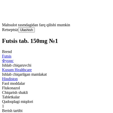
Mahsulot rasmdagidan farq qilishi mumkin
Retseptsiz
Ulashish
Futsis tab. 150mg №1
Brend
Futsis
Фуцис
Ishlab chiqaruvchi
Kusum Healthcare
Ishlab chiqarilgan mamlakat
Hindiston
Faol moddalar
Flukonazol
Chiqarish shakli
Tabletkalar
Qadoqdagi miqdori
1
Berish tartibi