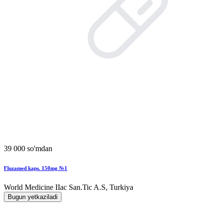
39 000 so'mdan
Fluzamed kaps. 150mg №1
World Мedicine IIac San.Tic A.S, Turkiya
Bugun yetkaziladi