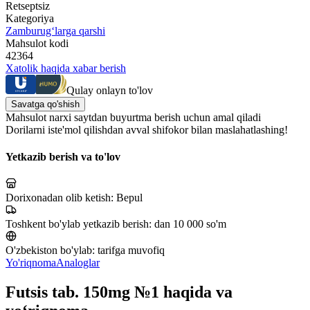
Retseptsiz
Kategoriya
Zamburug‘larga qarshi
Mahsulot kodi
42364
Xatolik haqida xabar berish
Qulay onlayn to'lov
Savatga qo'shish
Mahsulot narxi saytdan buyurtma berish uchun amal qiladi
Dorilarni iste'mol qilishdan avval shifokor bilan maslahatlashing!
Yetkazib berish va to'lov
Dorixonadan olib ketish:
Bepul
Toshkent bo'ylab yetkazib berish:
dan 10 000 so'm
O'zbekiston bo'ylab:
tarifga muvofiq
Yo'riqnoma
Analoglar
Futsis tab. 150mg №1 haqida va