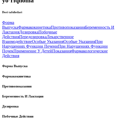
yo‘riqnoma
Dori tafsilotlari
Форма
Выпуска
Фармакокинетика
Противопоказания
Беременность И
Лактация
Дозировка
Побочные
Действия
Передозировка
Лекарственное
Взаимодействие
Особые Указания
Особые Указания
При
Нарушениях Функции Печени
При Нарушениях Функции
Почек
Применение У Детей
Показания
Фармакологические
Действия
Форма Выпуска
Фармакокинетика
Противопоказания
Беременность И Лактация
Дозировка
Побочные Действия