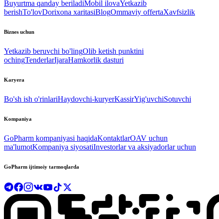
Buyurtma qanday beriladi
Mobil ilova
Yetkazib
berish
To'lov
Dorixona xaritasi
Blog
Ommaviy offerta
Xavfsizlik
Biznes uchun
Yetkazib beruvchi bo'ling
Olib ketish punktini
oching
Tenderlar
Ijara
Hamkorlik dasturi
Karyera
Bo'sh ish o'rinlari
Haydovchi-kuryer
Kassir
Yig'uvchi
Sotuvchi
Kompaniya
GoPharm kompaniyasi haqida
Kontaktlar
OAV uchun
ma'lumot
Kompaniya siyosati
Investorlar va aksiyadorlar uchun
GoPharm ijtimoiy tarmoqlarda