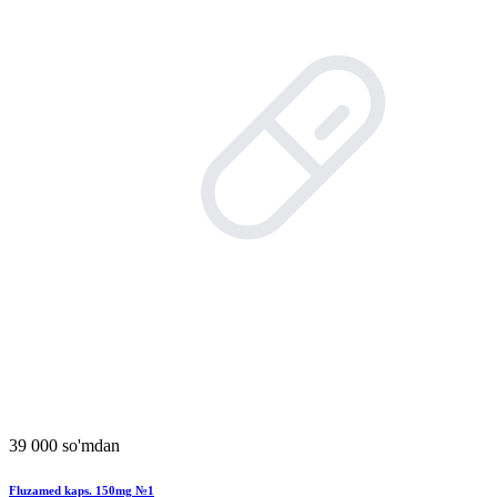
39 000 so'mdan
Fluzamed kaps. 150mg №1