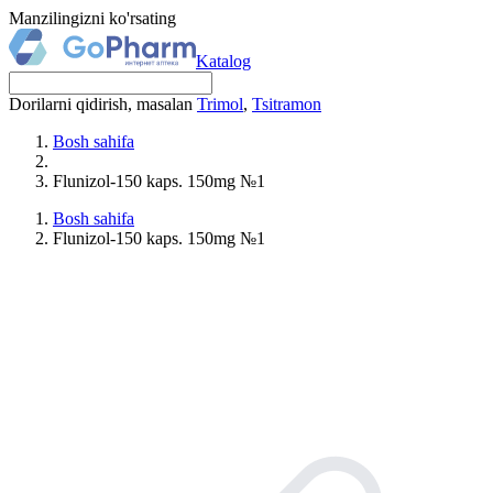
Manzilingizni ko'rsating
Katalog
Dorilarni qidirish, masalan
Trimol
,
Tsitramon
Bosh sahifa
Flunizol-150 kaps. 150mg №1
Bosh sahifa
Flunizol-150 kaps. 150mg №1