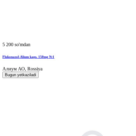
5 200 so'mdan
Flukonazol-Alium kaps. 150mg №1
Алиум АО, Rossiya
Bugun yetkaziladi