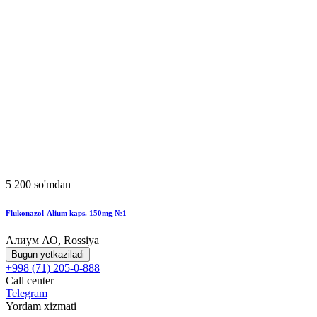
5 200 so'mdan
Flukonazol-Alium kaps. 150mg №1
Алиум АО, Rossiya
Bugun yetkaziladi
+998 (71) 205-0-888
Call center
Telegram
Yordam xizmati