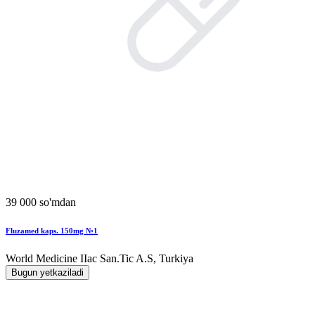
39 000 so'mdan
Fluzamed kaps. 150mg №1
World Мedicine IIac San.Tic A.S, Turkiya
Bugun yetkaziladi