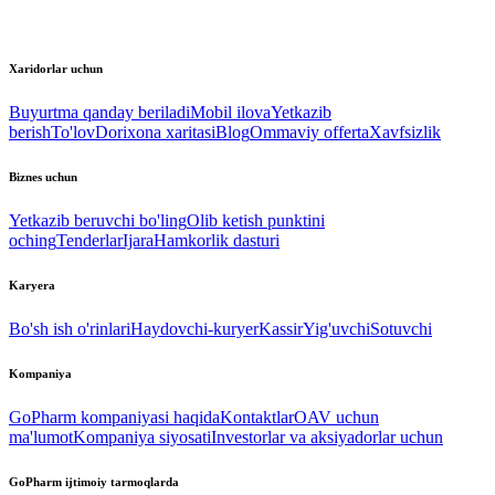
Xaridorlar uchun
Buyurtma qanday beriladi
Mobil ilova
Yetkazib
berish
To'lov
Dorixona xaritasi
Blog
Ommaviy offerta
Xavfsizlik
Biznes uchun
Yetkazib beruvchi bo'ling
Olib ketish punktini
oching
Tenderlar
Ijara
Hamkorlik dasturi
Karyera
Bo'sh ish o'rinlari
Haydovchi-kuryer
Kassir
Yig'uvchi
Sotuvchi
Kompaniya
GoPharm kompaniyasi haqida
Kontaktlar
OAV uchun
ma'lumot
Kompaniya siyosati
Investorlar va aksiyadorlar uchun
GoPharm ijtimoiy tarmoqlarda