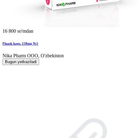
16 800 so'mdan
Fluask kaps. 150mg №1
Nika Pharm ООО, O'zbekiston
Bugun yetkaziladi