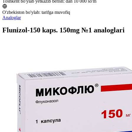
Toshkent bo'ylab yetkazib berish:
dan 10 000 so'm
O'zbekiston bo'ylab:
tarifga muvofiq
Analoglar
Flunizol-150 kaps. 150mg №1 analoglari