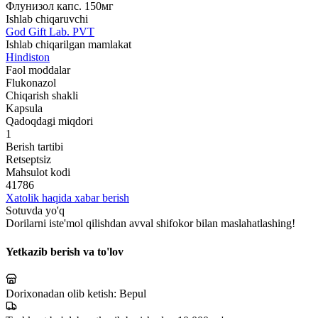
Флунизол капс. 150мг
Ishlab chiqaruvchi
God Gift Lab. PVT
Ishlab chiqarilgan mamlakat
Hindiston
Faol moddalar
Flukonazol
Chiqarish shakli
Kapsula
Qadoqdagi miqdori
1
Berish tartibi
Retseptsiz
Mahsulot kodi
41786
Xatolik haqida xabar berish
Sotuvda yo'q
Dorilarni iste'mol qilishdan avval shifokor bilan maslahatlashing!
Yetkazib berish va to'lov
Dorixonadan olib ketish:
Bepul