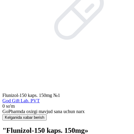
Flunizol-150 kaps. 150mg №1
God Gift Lab. PVT
0 so'm
GoPharmda oxirgi mavjud sana uchun narx
Kelganida xabar berish
"Flunizol-150 kaps. 150mg»