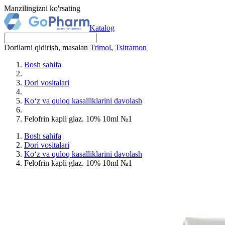
Manzilingizni ko'rsating
Katalog
Dorilarni qidirish, masalan
Trimol
,
Tsitramon
Bosh sahifa
Dori vositalari
Ko‘z va quloq kasalliklarini davolash
Felofrin kapli glaz. 10% 10ml №1
Bosh sahifa
Dori vositalari
Ko‘z va quloq kasalliklarini davolash
Felofrin kapli glaz. 10% 10ml №1