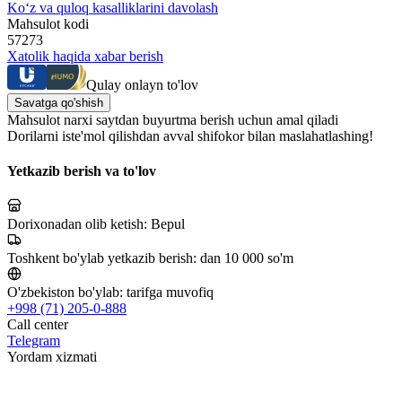
Ko‘z va quloq kasalliklarini davolash
Mahsulot kodi
57273
Xatolik haqida xabar berish
Qulay onlayn to'lov
Savatga qo'shish
Mahsulot narxi saytdan buyurtma berish uchun amal qiladi
Dorilarni iste'mol qilishdan avval shifokor bilan maslahatlashing!
Yetkazib berish va to'lov
Dorixonadan olib ketish:
Bepul
Toshkent bo'ylab yetkazib berish:
dan 10 000 so'm
O'zbekiston bo'ylab:
tarifga muvofiq
+998 (71) 205-0-888
Call center
Telegram
Yordam xizmati