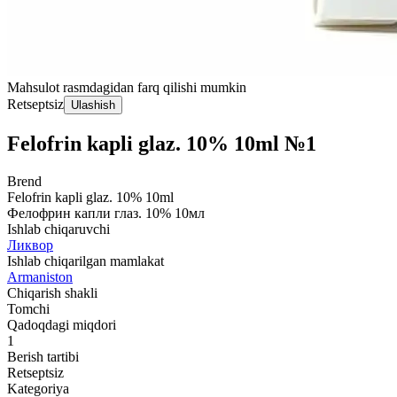
Mahsulot rasmdagidan farq qilishi mumkin
Retseptsiz
Ulashish
Felofrin kapli glaz. 10% 10ml №1
Brend
Felofrin kapli glaz. 10% 10ml
Фелофрин капли глаз. 10% 10мл
Ishlab chiqaruvchi
Ликвор
Ishlab chiqarilgan mamlakat
Armaniston
Chiqarish shakli
Tomchi
Qadoqdagi miqdori
1
Berish tartibi
Retseptsiz
Kategoriya