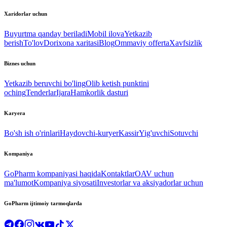
Xaridorlar uchun
Buyurtma qanday beriladi
Mobil ilova
Yetkazib
berish
To'lov
Dorixona xaritasi
Blog
Ommaviy offerta
Xavfsizlik
Biznes uchun
Yetkazib beruvchi bo'ling
Olib ketish punktini
oching
Tenderlar
Ijara
Hamkorlik dasturi
Karyera
Bo'sh ish o'rinlari
Haydovchi-kuryer
Kassir
Yig'uvchi
Sotuvchi
Kompaniya
GoPharm kompaniyasi haqida
Kontaktlar
OAV uchun
ma'lumot
Kompaniya siyosati
Investorlar va aksiyadorlar uchun
GoPharm ijtimoiy tarmoqlarda