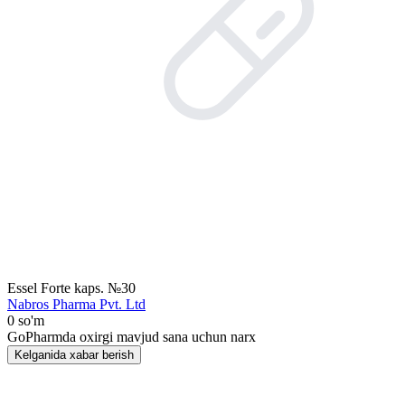
Essel Forte kaps. №30
Nabros Pharma Pvt. Ltd
0 so'm
GoPharmda oxirgi mavjud sana uchun narx
Kelganida xabar berish