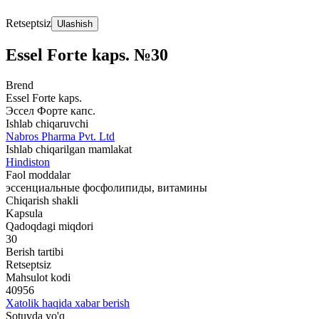
Retseptsiz
Ulashish
Essel Forte kaps. №30
Brend
Essel Forte kaps.
Эссел Форте капс.
Ishlab chiqaruvchi
Nabros Pharma Pvt. Ltd
Ishlab chiqarilgan mamlakat
Hindiston
Faol moddalar
эссенциальные фосфолипиды, витамины
Chiqarish shakli
Kapsula
Qadoqdagi miqdori
30
Berish tartibi
Retseptsiz
Mahsulot kodi
40956
Xatolik haqida xabar berish
Sotuvda yo'q