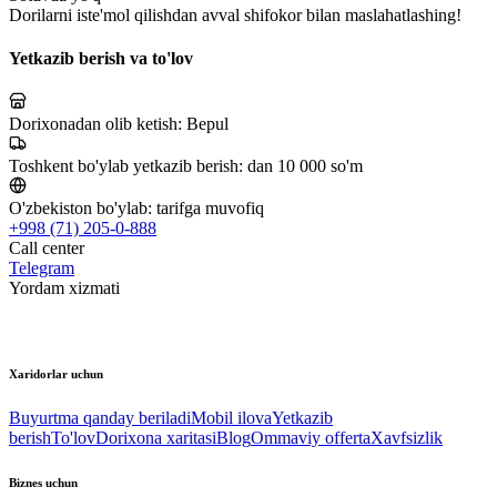
Dorilarni iste'mol qilishdan avval shifokor bilan maslahatlashing!
Yetkazib berish va to'lov
Dorixonadan olib ketish:
Bepul
Toshkent bo'ylab yetkazib berish:
dan 10 000 so'm
O'zbekiston bo'ylab:
tarifga muvofiq
+998 (71) 205-0-888
Call center
Telegram
Yordam xizmati
Xaridorlar uchun
Buyurtma qanday beriladi
Mobil ilova
Yetkazib
berish
To'lov
Dorixona xaritasi
Blog
Ommaviy offerta
Xavfsizlik
Biznes uchun