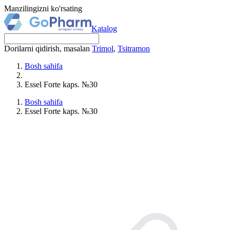
Manzilingizni ko'rsating
Katalog
Dorilarni qidirish, masalan
Trimol
,
Tsitramon
Bosh sahifa
Essel Forte kaps. №30
Bosh sahifa
Essel Forte kaps. №30