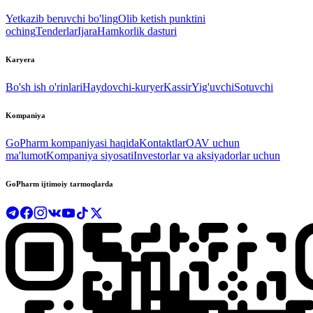
Yetkazib beruvchi bo'ling
Olib ketish punktini
oching
Tenderlar
Ijara
Hamkorlik dasturi
Karyera
Bo'sh ish o'rinlari
Haydovchi-kuryer
Kassir
Yig'uvchi
Sotuvchi
Kompaniya
GoPharm kompaniyasi haqida
Kontaktlar
OAV uchun
ma'lumot
Kompaniya siyosati
Investorlar va aksiyadorlar uchun
GoPharm ijtimoiy tarmoqlarda