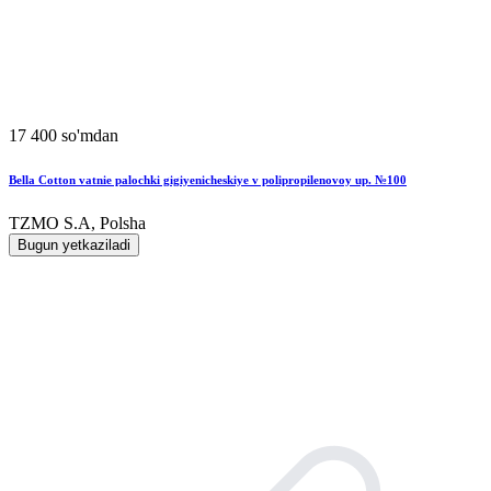
17 400 so'mdan
Bella Cotton vatnie palochki gigiyenicheskiye v polipropilenovoy up. №100
TZMO S.A, Polsha
Bugun yetkaziladi