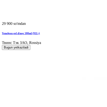
29 900 so'mdan
Venolgon gel d/nog 100ml (911+)
Твинс Тэк ЗАО, Rossiya
Bugun yetkaziladi