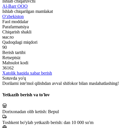
Ishlab chiqaruvchi
Al-Barr ООО
Ishlab chiqarilgan mamlakat
O'zbekiston
Faol moddalar
Parafarmatsiya
Chiqarish shakli
масло
Qadoqdagi miqdori
90
Berish tartibi
Retseptsiz
Mahsulot kodi
36162
Xatolik haqida xabar berish
Sotuvda yo'q
Dorilarni iste'mol qilishdan avval shifokor bilan maslahatlashing!
Yetkazib berish va to'lov
Dorixonadan olib ketish:
Bepul
Toshkent bo'ylab yetkazib berish:
dan 10 000 so'm