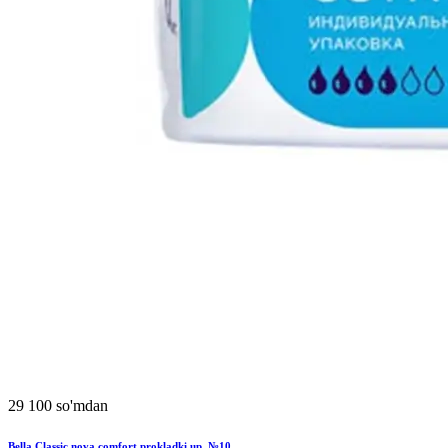
29 100 so'mdan
Bella Classic nova comfort prokladki up. №10