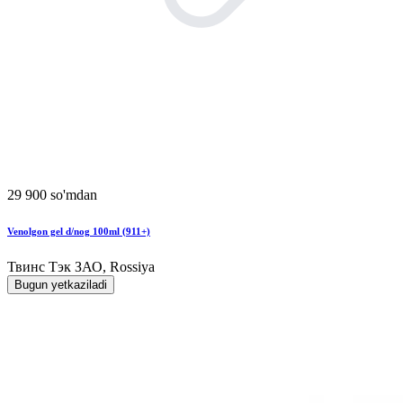
29 900 so'mdan
Venolgon gel d/nog 100ml (911+)
Твинс Тэк ЗАО, Rossiya
Bugun yetkaziladi