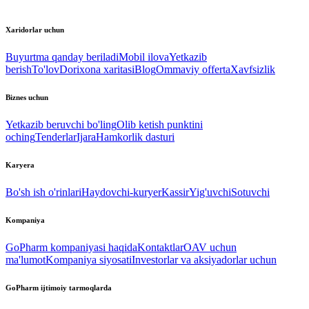
Xaridorlar uchun
Buyurtma qanday beriladi
Mobil ilova
Yetkazib
berish
To'lov
Dorixona xaritasi
Blog
Ommaviy offerta
Xavfsizlik
Biznes uchun
Yetkazib beruvchi bo'ling
Olib ketish punktini
oching
Tenderlar
Ijara
Hamkorlik dasturi
Karyera
Bo'sh ish o'rinlari
Haydovchi-kuryer
Kassir
Yig'uvchi
Sotuvchi
Kompaniya
GoPharm kompaniyasi haqida
Kontaktlar
OAV uchun
ma'lumot
Kompaniya siyosati
Investorlar va aksiyadorlar uchun
GoPharm ijtimoiy tarmoqlarda