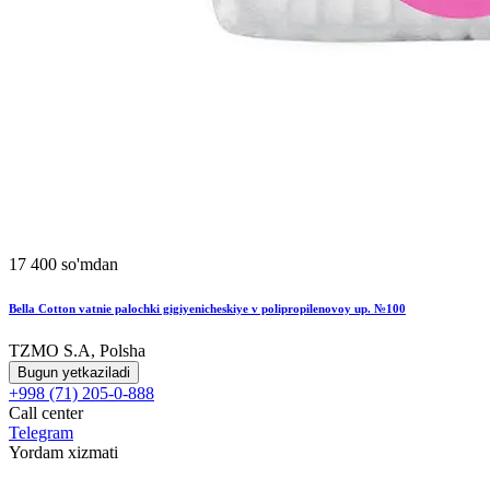
17 400 so'mdan
Bella Cotton vatnie palochki gigiyenicheskiye v polipropilenovoy up. №100
TZMO S.A, Polsha
Bugun yetkaziladi
+998 (71) 205-0-888
Call center
Telegram
Yordam xizmati