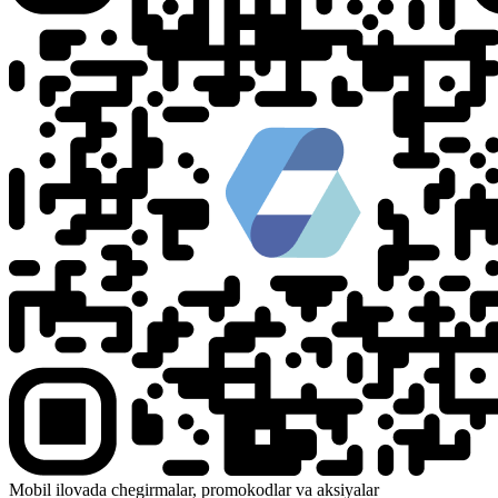
Mobil ilovada chegirmalar, promokodlar va aksiyalar