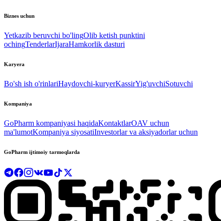
Biznes uchun
Yetkazib beruvchi bo'ling
Olib ketish punktini
oching
Tenderlar
Ijara
Hamkorlik dasturi
Karyera
Bo'sh ish o'rinlari
Haydovchi-kuryer
Kassir
Yig'uvchi
Sotuvchi
Kompaniya
GoPharm kompaniyasi haqida
Kontaktlar
OAV uchun
ma'lumot
Kompaniya siyosati
Investorlar va aksiyadorlar uchun
GoPharm ijtimoiy tarmoqlarda