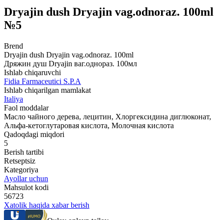
Dryajin dush Dryajin vag.odnoraz. 100ml
№5
Brend
Dryajin dush Dryajin vag.odnoraz. 100ml
Дряжин душ Dryajin ваг.однораз. 100мл
Ishlab chiqaruvchi
Fidia Farmaceutici S.P.A
Ishlab chiqarilgan mamlakat
Italiya
Faol moddalar
Масло чайного дерева, лецитин, Хлоргексидина диглюконат,
Альфа-кетоглутаровая кислота, Молочная кислота
Qadoqdagi miqdori
5
Berish tartibi
Retseptsiz
Kategoriya
Ayollar uchun
Mahsulot kodi
56723
Xatolik haqida xabar berish