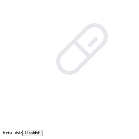
Retseptsiz
Ulashish