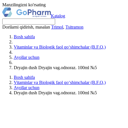
Manzilingizni ko'rsating
Katalog
Dorilarni qidirish, masalan
Trimol
,
Tsitramon
Bosh sahifa
Vitaminlar va Biologik faol qo‘shimchalar (B.F.Q.)
Ayollar uchun
Dryajin dush Dryajin vag.odnoraz. 100ml №5
Bosh sahifa
Vitaminlar va Biologik faol qo‘shimchalar (B.F.Q.)
Ayollar uchun
Dryajin dush Dryajin vag.odnoraz. 100ml №5