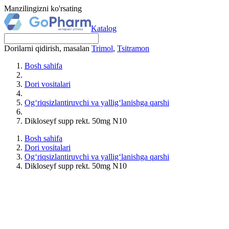
Manzilingizni ko'rsating
Katalog
Dorilarni qidirish, masalan
Trimol
,
Tsitramon
Bosh sahifa
Dori vositalari
Og‘riqsizlantiruvchi va yallig‘lanishga qarshi
Dikloseyf supp rekt. 50mg N10
Bosh sahifa
Dori vositalari
Og‘riqsizlantiruvchi va yallig‘lanishga qarshi
Dikloseyf supp rekt. 50mg N10