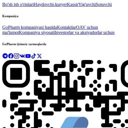
Bo'sh ish o'rinlari
Haydovchi-kuryer
Kassir
Yig'uvchi
Sotuvchi
Kompaniya
GoPharm kompaniyasi haqida
Kontaktlar
OAV uchun
ma'lumot
Kompaniya siyosati
Investorlar va aksiyadorlar uchun
GoPharm ijtimoiy tarmoqlarda