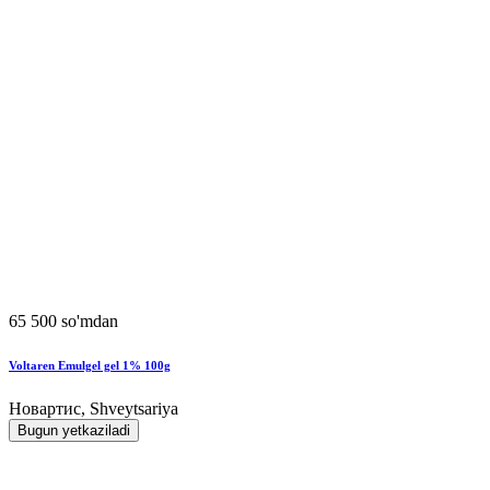
65 500 so'mdan
Voltaren Emulgel gel 1% 100g
Новартис, Shveytsariya
Bugun yetkaziladi