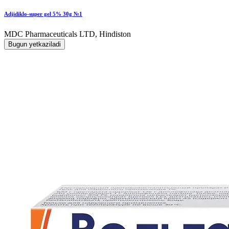
Adjidiklo-super gel 5% 30g №1
MDC Pharmaceuticals LTD, Hindiston
Bugun yetkaziladi