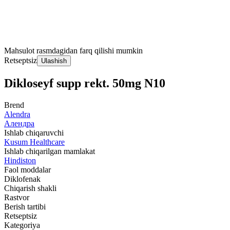
Mahsulot rasmdagidan farq qilishi mumkin
Retseptsiz
Ulashish
Dikloseyf supp rekt. 50mg N10
Brend
Alendra
Алендра
Ishlab chiqaruvchi
Kusum Healthcare
Ishlab chiqarilgan mamlakat
Hindiston
Faol moddalar
Diklofenak
Chiqarish shakli
Rastvor
Berish tartibi
Retseptsiz
Kategoriya