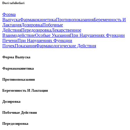
Dori tafsilotlari
Форма
Выпуска
Фармакокинетика
Противопоказания
Беременность И
Лактация
Дозировка
Побочные
Действия
Передозировка
Лекарственное
Взаимодействие
Особые Указания
При Нарушениях Функции
Печени
При Нарушениях Функции
Почек
Показания
Фармакологические Действия
Форма Выпуска
Фармакокинетика
Противопоказания
Беременность И Лактация
Дозировка
Побочные Действия
Передозировка