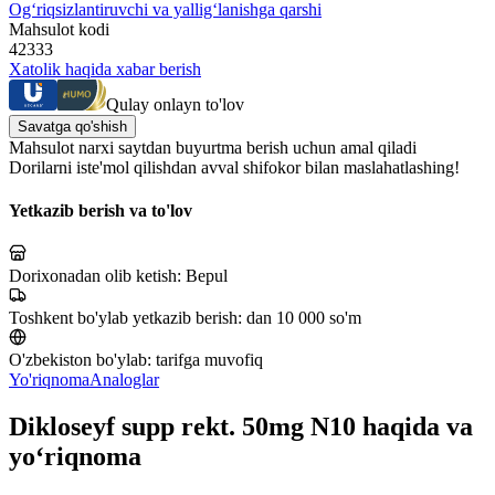
Og‘riqsizlantiruvchi va yallig‘lanishga qarshi
Mahsulot kodi
42333
Xatolik haqida xabar berish
Qulay onlayn to'lov
Savatga qo'shish
Mahsulot narxi saytdan buyurtma berish uchun amal qiladi
Dorilarni iste'mol qilishdan avval shifokor bilan maslahatlashing!
Yetkazib berish va to'lov
Dorixonadan olib ketish:
Bepul
Toshkent bo'ylab yetkazib berish:
dan 10 000 so'm
O'zbekiston bo'ylab:
tarifga muvofiq
Yo'riqnoma
Analoglar
Dikloseyf supp rekt. 50mg N10 haqida va
yo‘riqnoma