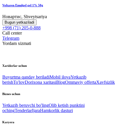
Voltaren Emulgel gel 1% 50g
Новартис, Shveytsariya
Bugun yetkaziladi
+998 (71) 205-0-888
Call center
Telegram
Yordam xizmati
Xaridorlar uchun
Buyurtma qanday beriladi
Mobil ilova
Yetkazib
berish
To'lov
Dorixona xaritasi
Blog
Ommaviy offerta
Xavfsizlik
Biznes uchun
Yetkazib beruvchi bo'ling
Olib ketish punktini
oching
Tenderlar
Ijara
Hamkorlik dasturi
Karyera