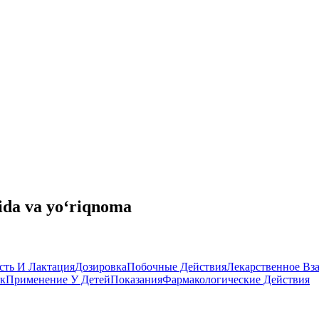
ida va yo‘riqnoma
сть И Лактация
Дозировка
Побочные Действия
Лекарственное Вз
к
Применение У Детей
Показания
Фармакологические Действия