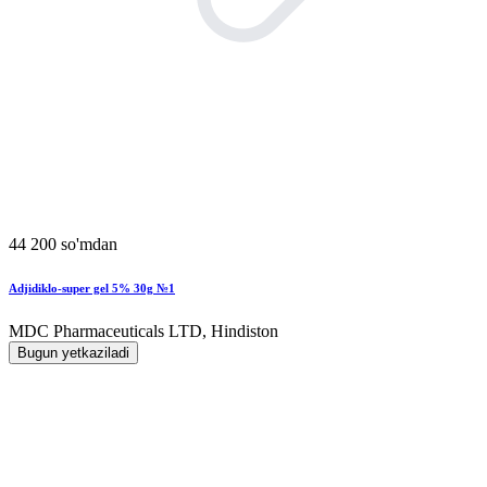
44 200 so'mdan
Adjidiklo-super gel 5% 30g №1
MDC Pharmaceuticals LTD, Hindiston
Bugun yetkaziladi