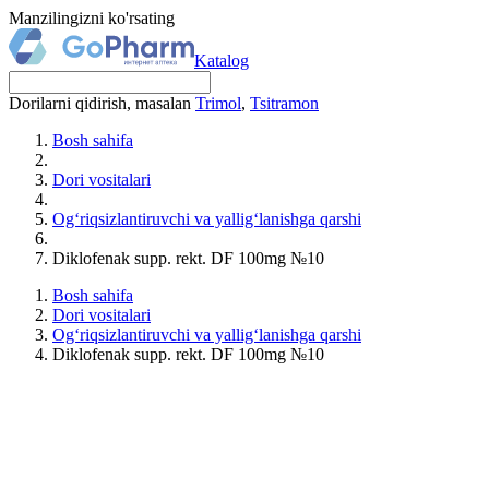
Manzilingizni ko'rsating
Katalog
Dorilarni qidirish, masalan
Trimol
,
Tsitramon
Bosh sahifa
Dori vositalari
Og‘riqsizlantiruvchi va yallig‘lanishga qarshi
Diklofenak supp. rekt. DF 100mg №10
Bosh sahifa
Dori vositalari
Og‘riqsizlantiruvchi va yallig‘lanishga qarshi
Diklofenak supp. rekt. DF 100mg №10