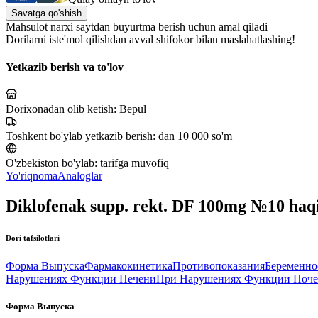
Savatga qo'shish
Mahsulot narxi saytdan buyurtma berish uchun amal qiladi
Dorilarni iste'mol qilishdan avval shifokor bilan maslahatlashing!
Yetkazib berish va to'lov
Dorixonadan olib ketish:
Bepul
Toshkent bo'ylab yetkazib berish:
dan 10 000 so'm
O'zbekiston bo'ylab:
tarifga muvofiq
Yo'riqnoma
Analoglar
Diklofenak supp. rekt. DF 100mg №10 haq
Dori tafsilotlari
Форма Выпуска
Фармакокинетика
Противопоказания
Беременно
Нарушениях Функции Печени
При Нарушениях Функции Поче
Форма Выпуска