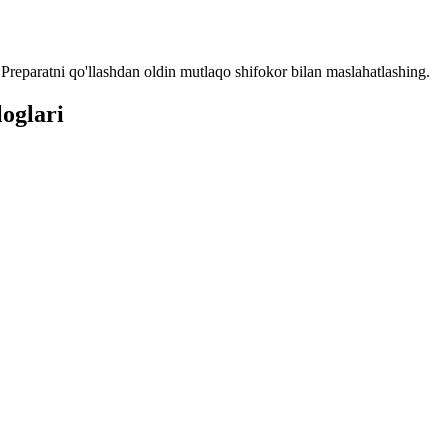
reparatni qo'llashdan oldin mutlaqo shifokor bilan maslahatlashing.
oglari