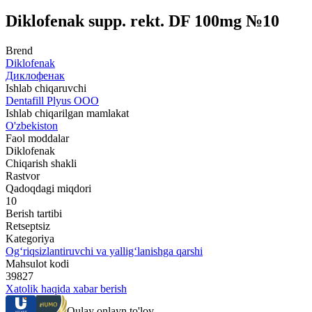
Diklofenak supp. rekt. DF 100mg №10
Brend
Diklofenak
Диклофенак
Ishlab chiqaruvchi
Dentafill Plyus OOO
Ishlab chiqarilgan mamlakat
O'zbekiston
Faol moddalar
Diklofenak
Chiqarish shakli
Rastvor
Qadoqdagi miqdori
10
Berish tartibi
Retseptsiz
Kategoriya
Og‘riqsizlantiruvchi va yallig‘lanishga qarshi
Mahsulot kodi
39827
Xatolik haqida xabar berish
Qulay onlayn to'lov