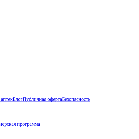
 аптек
Блог
Публичная оферта
Безопасность
нерская программа