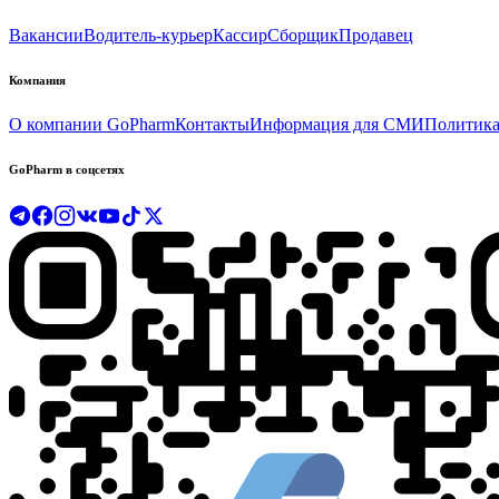
Вакансии
Водитель-курьер
Кассир
Сборщик
Продавец
Компания
О компании GoPharm
Контакты
Информация для СМИ
Политика
GoPharm в соцсетях