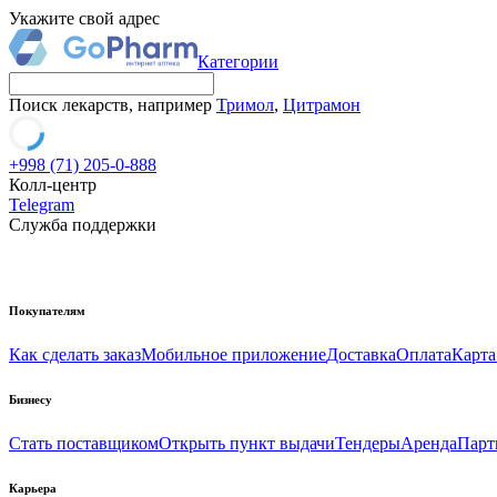
Укажите свой адрес
Категории
Поиск лекарств, например
Тримол
,
Цитрамон
+998 (71) 205-0-888
Колл-центр
Telegram
Служба поддержки
Покупателям
Как сделать заказ
Мобильное приложение
Доставка
Оплата
Карта
Бизнесу
Стать поставщиком
Открыть пункт выдачи
Тендеры
Аренда
Парт
Карьера