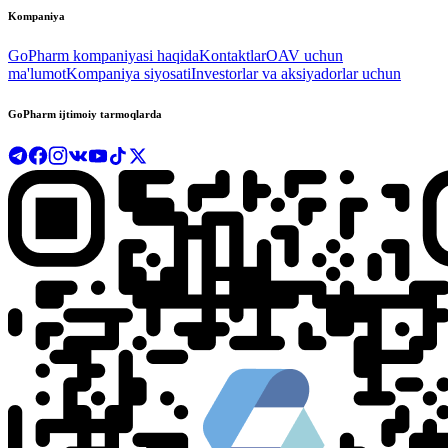
Kompaniya
GoPharm kompaniyasi haqida
Kontaktlar
OAV uchun
ma'lumot
Kompaniya siyosati
Investorlar va aksiyadorlar uchun
GoPharm ijtimoiy tarmoqlarda