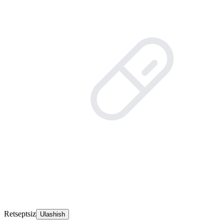
Retseptsiz
Ulashish