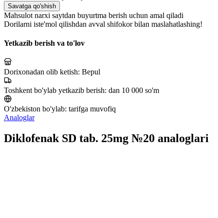
Savatga qo'shish
Mahsulot narxi saytdan buyurtma berish uchun amal qiladi
Dorilarni iste'mol qilishdan avval shifokor bilan maslahatlashing!
Yetkazib berish va to'lov
Dorixonadan olib ketish:
Bepul
Toshkent bo'ylab yetkazib berish:
dan 10 000 so'm
O'zbekiston bo'ylab:
tarifga muvofiq
Analoglar
Diklofenak SD tab. 25mg №20 analoglari