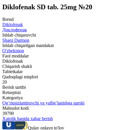
Diklofenak SD tab. 25mg №20
Brend
Diklofenak
Диклофенак
Ishlab chiqaruvchi
Sharq Darmon
Ishlab chiqarilgan mamlakat
O'zbekiston
Faol moddalar
Diklofenak
Chiqarish shakli
Tabletkalar
Qadoqdagi miqdori
20
Berish tartibi
Retseptsiz
Kategoriya
Og‘riqsizlantiruvchi va yallig‘lanishga qarshi
Mahsulot kodi
39790
Xatolik haqida xabar berish
Qulay onlayn to'lov