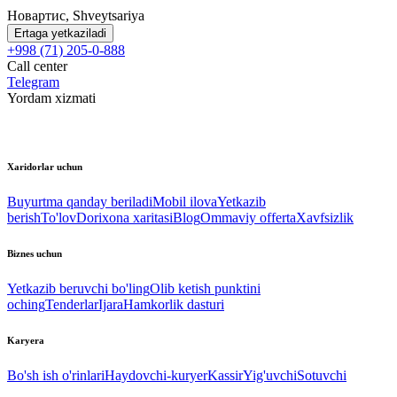
Новартис, Shveytsariya
Ertaga yetkaziladi
+998 (71) 205-0-888
Call center
Telegram
Yordam xizmati
Xaridorlar uchun
Buyurtma qanday beriladi
Mobil ilova
Yetkazib
berish
To'lov
Dorixona xaritasi
Blog
Ommaviy offerta
Xavfsizlik
Biznes uchun
Yetkazib beruvchi bo'ling
Olib ketish punktini
oching
Tenderlar
Ijara
Hamkorlik dasturi
Karyera
Bo'sh ish o'rinlari
Haydovchi-kuryer
Kassir
Yig'uvchi
Sotuvchi