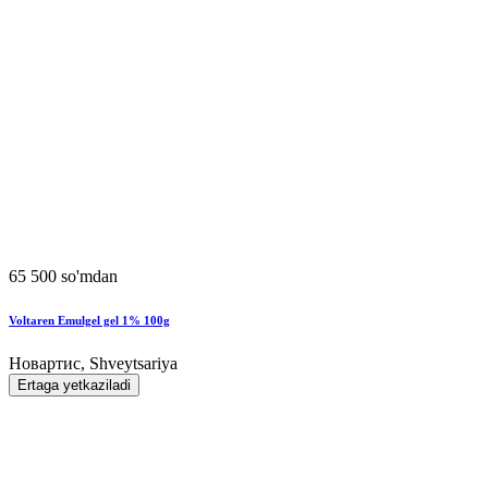
65 500 so'mdan
Voltaren Emulgel gel 1% 100g
Новартис, Shveytsariya
Ertaga yetkaziladi