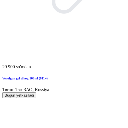
29 900 so'mdan
Venolgon gel d/nog 100ml (911+)
Твинс Тэк ЗАО, Rossiya
Bugun yetkaziladi