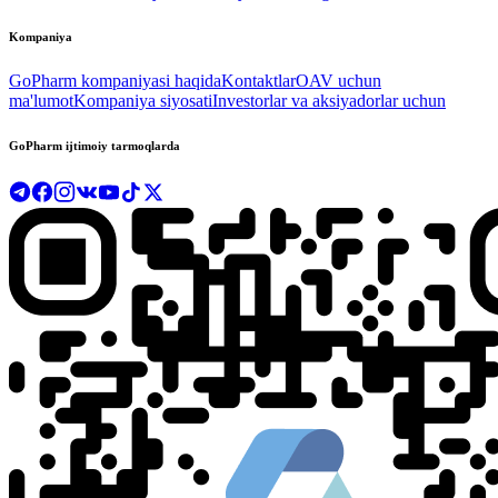
Kompaniya
GoPharm kompaniyasi haqida
Kontaktlar
OAV uchun
ma'lumot
Kompaniya siyosati
Investorlar va aksiyadorlar uchun
GoPharm ijtimoiy tarmoqlarda