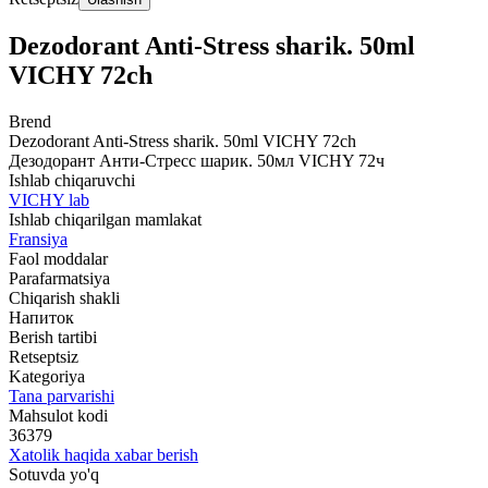
Dezodorant Anti-Stress sharik. 50ml
VICHY 72ch
Brend
Dezodorant Anti-Stress sharik. 50ml VICHY 72ch
Дезодорант Анти-Стресс шарик. 50мл VICHY 72ч
Ishlab chiqaruvchi
VICHY lab
Ishlab chiqarilgan mamlakat
Fransiya
Faol moddalar
Parafarmatsiya
Chiqarish shakli
Напиток
Berish tartibi
Retseptsiz
Kategoriya
Tana parvarishi
Mahsulot kodi
36379
Xatolik haqida xabar berish
Sotuvda yo'q