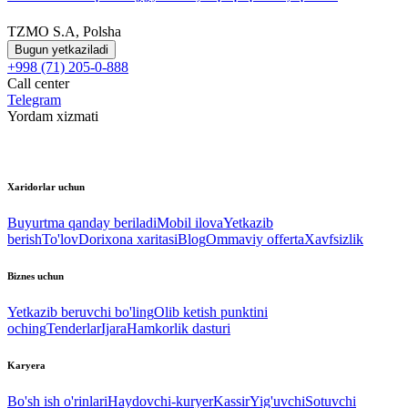
TZMO S.A, Polsha
Bugun yetkaziladi
+998 (71) 205-0-888
Call center
Telegram
Yordam xizmati
Xaridorlar uchun
Buyurtma qanday beriladi
Mobil ilova
Yetkazib
berish
To'lov
Dorixona xaritasi
Blog
Ommaviy offerta
Xavfsizlik
Biznes uchun
Yetkazib beruvchi bo'ling
Olib ketish punktini
oching
Tenderlar
Ijara
Hamkorlik dasturi
Karyera
Bo'sh ish o'rinlari
Haydovchi-kuryer
Kassir
Yig'uvchi
Sotuvchi