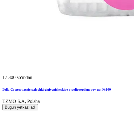
17 300 so'mdan
Bella Cotton vatnie palochki gigiyenicheskiye v polipropilenovoy up. №100
TZMO S.A, Polsha
Bugun yetkaziladi