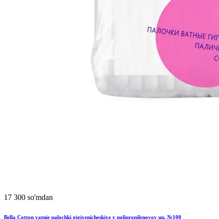
17 300 so'mdan
Bella Cotton vatnie palochki gigiyenicheskiye v polipropilenovoy up. №100