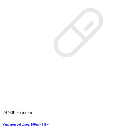
29 900 so'mdan
Venolgon gel d/nog 100ml (911+)