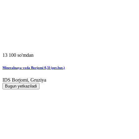
13 100 so'mdan
Mineralnaya voda Borjomi 0,5l (pet.but.)
IDS Borjomi, Gruziya
Bugun yetkaziladi