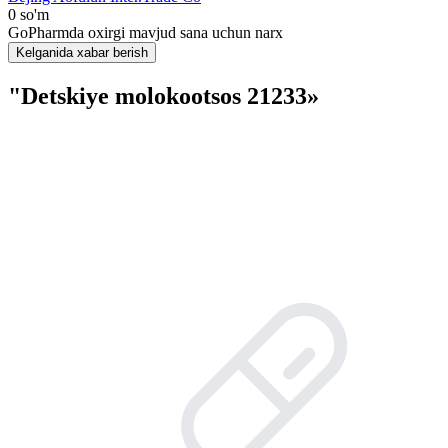
0 so'm
GoPharmda oxirgi mavjud sana uchun narx
Kelganida xabar berish
"Detskiye molokootsos 21233»