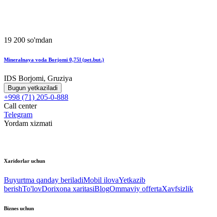
19 200 so'mdan
Mineralnaya voda Borjomi 0,75l (pet.but.)
IDS Borjomi, Gruziya
Bugun yetkaziladi
+998 (71) 205-0-888
Call center
Telegram
Yordam xizmati
Xaridorlar uchun
Buyurtma qanday beriladi
Mobil ilova
Yetkazib
berish
To'lov
Dorixona xaritasi
Blog
Ommaviy offerta
Xavfsizlik
Biznes uchun