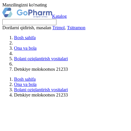
Manzilingizni ko'rsating
Katalog
Dorilarni qidirish, masalan
Trimol
,
Tsitramon
Bosh sahifa
Ona va bola
Bolani oziqlantirish vositalari
Detskiye molokootsos 21233
Bosh sahifa
Ona va bola
Bolani oziqlantirish vositalari
Detskiye molokootsos 21233