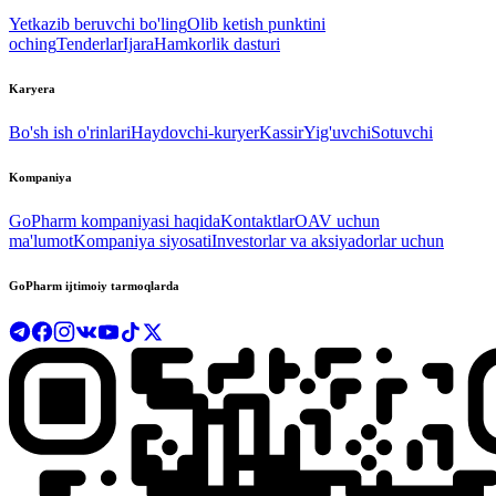
Yetkazib beruvchi bo'ling
Olib ketish punktini
oching
Tenderlar
Ijara
Hamkorlik dasturi
Karyera
Bo'sh ish o'rinlari
Haydovchi-kuryer
Kassir
Yig'uvchi
Sotuvchi
Kompaniya
GoPharm kompaniyasi haqida
Kontaktlar
OAV uchun
ma'lumot
Kompaniya siyosati
Investorlar va aksiyadorlar uchun
GoPharm ijtimoiy tarmoqlarda