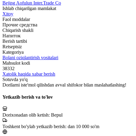
Bejing Aofulun Inter.Trade Co
Ishlab chiqarilgan mamlakat
Xitoy
Faol moddalar
Прочие средства
Chiqarish shakli
Напиток
Berish tartibi
Retseptsiz
Kategoriya
Bolani oziqlantirish vositalari
Mahsulot kodi
38332
Xatolik haqida xabar berish
Sotuvda yo'q
Dorilarni iste'mol qilishdan avval shifokor bilan maslahatlashing!
Yetkazib berish va to'lov
Dorixonadan olib ketish:
Bepul
Toshkent bo'ylab yetkazib berish:
dan 10 000 so'm