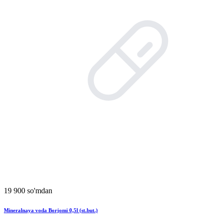
19 900 so'mdan
Mineralnaya voda Borjomi 0,5l (st.but.)