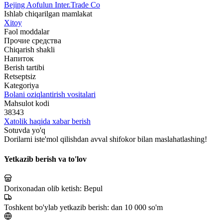
Bejing Aofulun Inter.Trade Co
Ishlab chiqarilgan mamlakat
Xitoy
Faol moddalar
Прочие средства
Chiqarish shakli
Напиток
Berish tartibi
Retseptsiz
Kategoriya
Bolani oziqlantirish vositalari
Mahsulot kodi
38343
Xatolik haqida xabar berish
Sotuvda yo'q
Dorilarni iste'mol qilishdan avval shifokor bilan maslahatlashing!
Yetkazib berish va to'lov
Dorixonadan olib ketish:
Bepul
Toshkent bo'ylab yetkazib berish:
dan 10 000 so'm