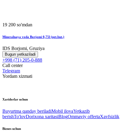
19 200 so'mdan
Mineralnaya voda Borjomi 0,75l (pet.but.)
IDS Borjomi, Gruziya
Bugun yetkaziladi
+998 (71) 205-0-888
Call center
Telegram
Yordam xizmati
Xaridorlar uchun
Buyurtma qanday beriladi
Mobil ilova
Yetkazib
berish
To'lov
Dorixona xaritasi
Blog
Ommaviy offerta
Xavfsizlik
Biznes uchun