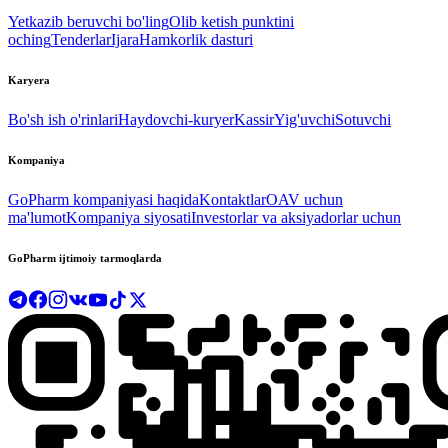
Yetkazib beruvchi bo'ling
Olib ketish punktini
oching
Tenderlar
Ijara
Hamkorlik dasturi
Karyera
Bo'sh ish o'rinlari
Haydovchi-kuryer
Kassir
Yig'uvchi
Sotuvchi
Kompaniya
GoPharm kompaniyasi haqida
Kontaktlar
OAV uchun
ma'lumot
Kompaniya siyosati
Investorlar va aksiyadorlar uchun
GoPharm ijtimoiy tarmoqlarda