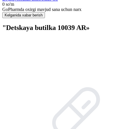
0 so'm
GoPharmda oxirgi mavjud sana uchun narx
Kelganida xabar berish
"Detskaya butilka 10039 AR»