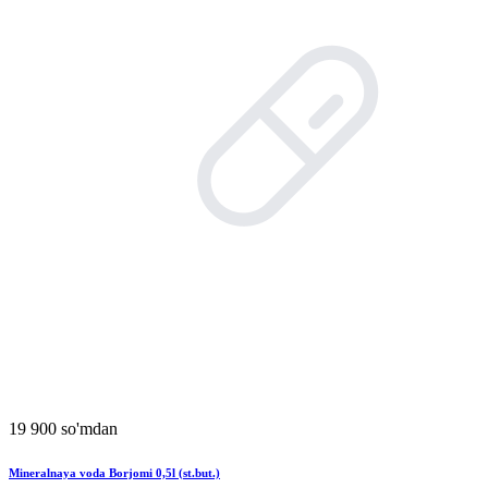
19 900 so'mdan
Mineralnaya voda Borjomi 0,5l (st.but.)