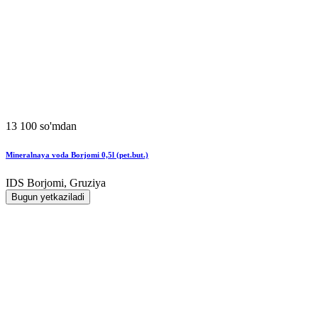
13 100 so'mdan
Mineralnaya voda Borjomi 0,5l (pet.but.)
IDS Borjomi, Gruziya
Bugun yetkaziladi