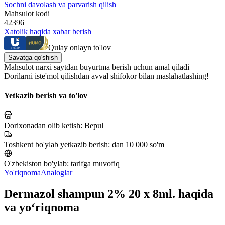
Sochni davolash va parvarish qilish
Mahsulot kodi
42396
Xatolik haqida xabar berish
Qulay onlayn to'lov
Savatga qo'shish
Mahsulot narxi saytdan buyurtma berish uchun amal qiladi
Dorilarni iste'mol qilishdan avval shifokor bilan maslahatlashing!
Yetkazib berish va to'lov
Dorixonadan olib ketish:
Bepul
Toshkent bo'ylab yetkazib berish:
dan 10 000 so'm
O'zbekiston bo'ylab:
tarifga muvofiq
Yo'riqnoma
Analoglar
Dermazol shampun 2% 20 x 8ml. haqida
va yo‘riqnoma