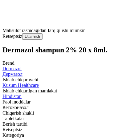
Mahsulot rasmdagidan farq qilishi mumkin
Retseptsiz
Ulashish
Dermazol shampun 2% 20 x 8ml.
Brend
Dermazol
Дермазол
Ishlab chiqaruvchi
Kusum Healthcare
Ishlab chiqarilgan mamlakat
Hindiston
Faol moddalar
Кетоконазол
Chiqarish shakli
Tabletkalar
Berish tartibi
Retseptsiz
Kategoriya