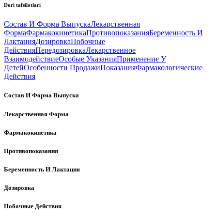
Dori tafsilotlari
Состав И Форма Выпуска
Лекарственная
Форма
Фармакокинетика
Противопоказания
Беременность И
Лактация
Дозировка
Побочные
Действия
Передозировка
Лекарственное
Взаимодействие
Особые Указания
Применение У
Детей
Особенности Продажи
Показания
Фармакологические
Действия
Состав И Форма Выпуска
Лекарственная Форма
Фармакокинетика
Противопоказания
Беременность И Лактация
Дозировка
Побочные Действия