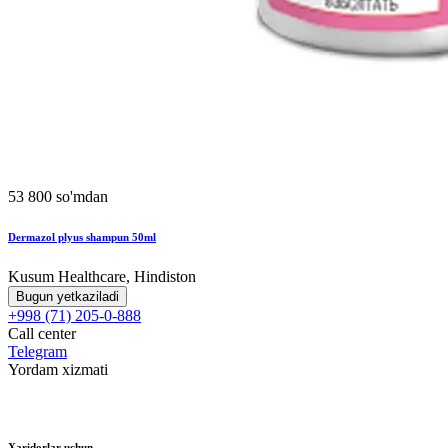
53 800 so'mdan
Dermazol plyus shampun 50ml
Kusum Healthcare, Hindiston
Bugun yetkaziladi
+998 (71) 205-0-888
Call center
Telegram
Yordam xizmati
Xaridorlar uchun