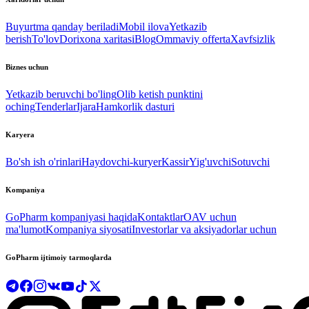
Buyurtma qanday beriladi
Mobil ilova
Yetkazib
berish
To'lov
Dorixona xaritasi
Blog
Ommaviy offerta
Xavfsizlik
Biznes uchun
Yetkazib beruvchi bo'ling
Olib ketish punktini
oching
Tenderlar
Ijara
Hamkorlik dasturi
Karyera
Bo'sh ish o'rinlari
Haydovchi-kuryer
Kassir
Yig'uvchi
Sotuvchi
Kompaniya
GoPharm kompaniyasi haqida
Kontaktlar
OAV uchun
ma'lumot
Kompaniya siyosati
Investorlar va aksiyadorlar uchun
GoPharm ijtimoiy tarmoqlarda