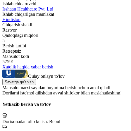
Ishlab chiqaruvchi
Isshaan Healthcare Pvt. Ltd
Ishlab chiqarilgan mamlakat
Hindiston
Chiqarish shakli
Rastvor
Qadoqdagi miqdori
5
Berish tartibi
Retseptsiz
Mahsulot kodi
57591
Xatolik haqida xabar berish
Qulay onlayn to'lov
Savatga qo'shish
Mahsulot narxi saytdan buyurtma berish uchun amal qiladi
Dorilarni iste'mol qilishdan avval shifokor bilan maslahatlashing!
Yetkazib berish va to'lov
Dorixonadan olib ketish:
Bepul