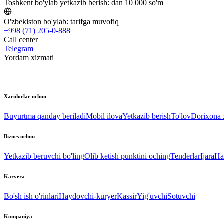
Toshkent bo'ylab yetkazib berish:
dan 10 000 so'm
O'zbekiston bo'ylab:
tarifga muvofiq
+998 (71) 205-0-888
Call center
Telegram
Yordam xizmati
Xaridorlar uchun
Buyurtma qanday beriladi
Mobil ilova
Yetkazib berish
To'lov
Dorixona x
Biznes uchun
Yetkazib beruvchi bo'ling
Olib ketish punktini oching
Tenderlar
Ijara
Ha
Karyera
Bo'sh ish o'rinlari
Haydovchi-kuryer
Kassir
Yig'uvchi
Sotuvchi
Kompaniya