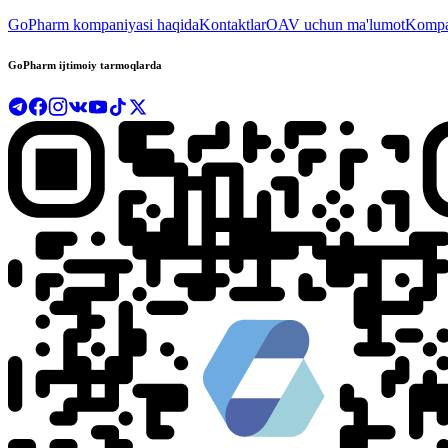
GoPharm kompaniyasi haqida
Kontaktlar
OAV uchun ma'lumot
Kompan
GoPharm ijtimoiy tarmoqlarda