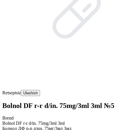
Retseptsiz
Ulashish
Bolnol DF r-r d/in. 75mg/3ml 3ml №5
Brend
Bolnol DF r-r d/in. 75mg/3ml 3ml
Болнол ДФ р-р д/ин. 75мг/3мл 3мл