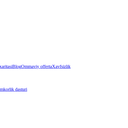
aritasi
Blog
Ommaviy offerta
Xavfsizlik
mkorlik dasturi