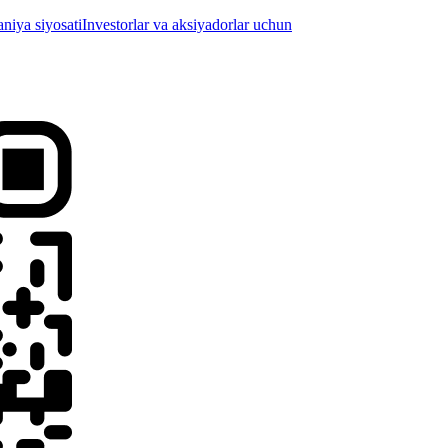
iya siyosati
Investorlar va aksiyadorlar uchun