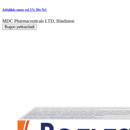
Adjidiklo-super gel 5% 30g №1
MDC Pharmaceuticals LTD, Hindiston
Bugun yetkaziladi