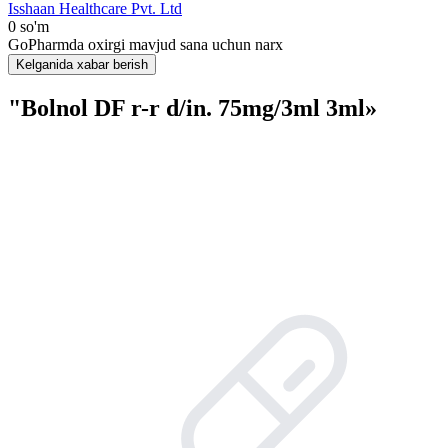
Isshaan Healthcare Pvt. Ltd
0 so'm
GoPharmda oxirgi mavjud sana uchun narx
Kelganida xabar berish
"Bolnol DF r-r d/in. 75mg/3ml 3ml»