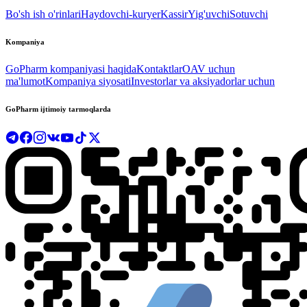
Bo'sh ish o'rinlari
Haydovchi-kuryer
Kassir
Yig'uvchi
Sotuvchi
Kompaniya
GoPharm kompaniyasi haqida
Kontaktlar
OAV uchun
ma'lumot
Kompaniya siyosati
Investorlar va aksiyadorlar uchun
GoPharm ijtimoiy tarmoqlarda