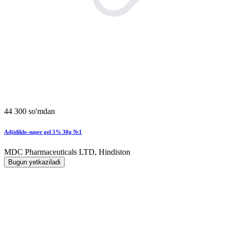
44 300 so'mdan
Adjidiklo-super gel 5% 30g №1
MDC Pharmaceuticals LTD, Hindiston
Bugun yetkaziladi