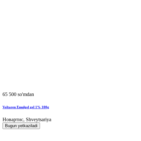
65 500 so'mdan
Voltaren Emulgel gel 1% 100g
Новартис, Shveytsariya
Bugun yetkaziladi