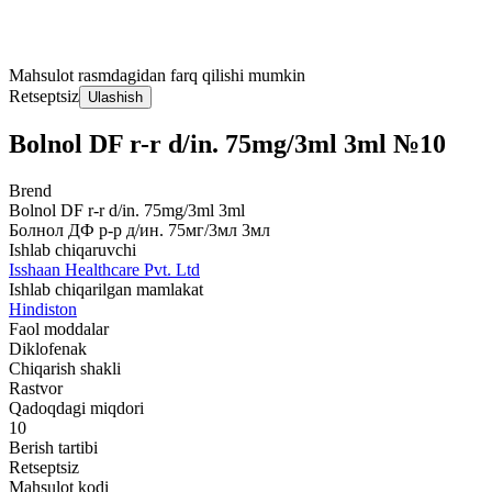
Mahsulot rasmdagidan farq qilishi mumkin
Retseptsiz
Ulashish
Bolnol DF r-r d/in. 75mg/3ml 3ml №10
Brend
Bolnol DF r-r d/in. 75mg/3ml 3ml
Болнол ДФ р-р д/ин. 75мг/3мл 3мл
Ishlab chiqaruvchi
Isshaan Healthcare Pvt. Ltd
Ishlab chiqarilgan mamlakat
Hindiston
Faol moddalar
Diklofenak
Chiqarish shakli
Rastvor
Qadoqdagi miqdori
10
Berish tartibi
Retseptsiz
Mahsulot kodi