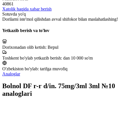
40861
Xatolik haqida xabar berish
Sotuvda yo'q
Dorilarni iste'mol qilishdan avval shifokor bilan maslahatlashing!
Yetkazib berish va to'lov
Dorixonadan olib ketish:
Bepul
Toshkent bo'ylab yetkazib berish:
dan 10 000 so'm
O'zbekiston bo'ylab:
tarifga muvofiq
Analoglar
Bolnol DF r-r d/in. 75mg/3ml 3ml №10
analoglari