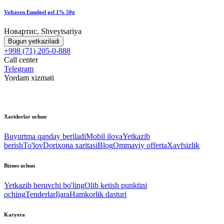
Voltaren Emulgel gel 1% 50g
Новартис, Shveytsariya
Bugun yetkaziladi
+998 (71) 205-0-888
Call center
Telegram
Yordam xizmati
Xaridorlar uchun
Buyurtma qanday beriladi
Mobil ilova
Yetkazib
berish
To'lov
Dorixona xaritasi
Blog
Ommaviy offerta
Xavfsizlik
Biznes uchun
Yetkazib beruvchi bo'ling
Olib ketish punktini
oching
Tenderlar
Ijara
Hamkorlik dasturi
Karyera