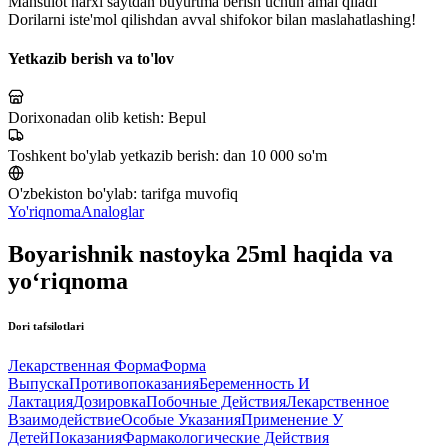
Mahsulot narxi saytdan buyurtma berish uchun amal qiladi
Dorilarni iste'mol qilishdan avval shifokor bilan maslahatlashing!
Yetkazib berish va to'lov
Dorixonadan olib ketish:
Bepul
Toshkent bo'ylab yetkazib berish:
dan 10 000 so'm
O'zbekiston bo'ylab:
tarifga muvofiq
Yo'riqnoma
Analoglar
Boyarishnik nastoyka 25ml haqida va
yo‘riqnoma
Dori tafsilotlari
Лекарственная Форма
Форма
Выпуска
Противопоказания
Беременность И
Лактация
Дозировка
Побочные Действия
Лекарственное
Взаимодействие
Особые Указания
Применение У
Детей
Показания
Фармакологические Действия