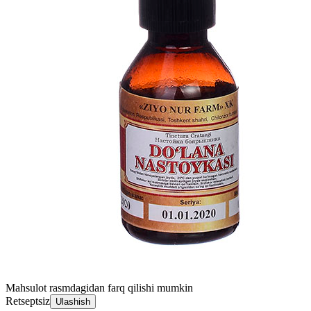
Mahsulot rasmdagidan farq qilishi mumkin
Retseptsiz
Ulashish