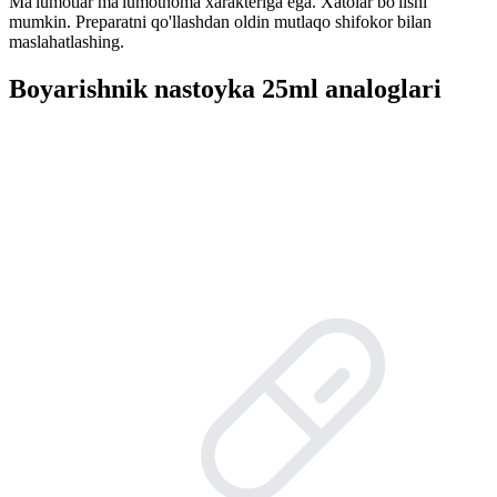
Ma'lumotlar ma'lumotnoma xarakteriga ega. Xatolar bo'lishi
mumkin. Preparatni qo'llashdan oldin mutlaqo shifokor bilan
maslahatlashing.
Boyarishnik nastoyka 25ml analoglari