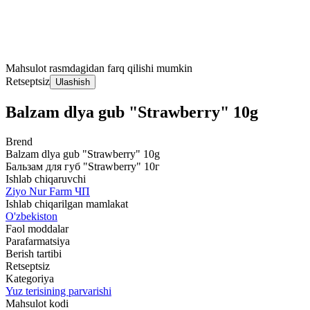
Mahsulot rasmdagidan farq qilishi mumkin
Retseptsiz
Ulashish
Balzam dlya gub "Strawberry" 10g
Brend
Balzam dlya gub "Strawberry" 10g
Бальзам для губ "Strawberry" 10г
Ishlab chiqaruvchi
Ziyo Nur Farm ЧП
Ishlab chiqarilgan mamlakat
O'zbekiston
Faol moddalar
Parafarmatsiya
Berish tartibi
Retseptsiz
Kategoriya
Yuz terisining parvarishi
Mahsulot kodi