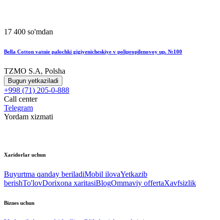
17 400 so'mdan
Bella Cotton vatnie palochki gigiyenicheskiye v polipropilenovoy up. №100
TZMO S.A, Polsha
Bugun yetkaziladi
+998 (71) 205-0-888
Call center
Telegram
Yordam xizmati
Xaridorlar uchun
Buyurtma qanday beriladi
Mobil ilova
Yetkazib
berish
To'lov
Dorixona xaritasi
Blog
Ommaviy offerta
Xavfsizlik
Biznes uchun