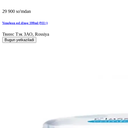
29 900 so'mdan
Venolgon gel d/nog 100ml (911+)
Твинс Тэк ЗАО, Rossiya
Bugun yetkaziladi