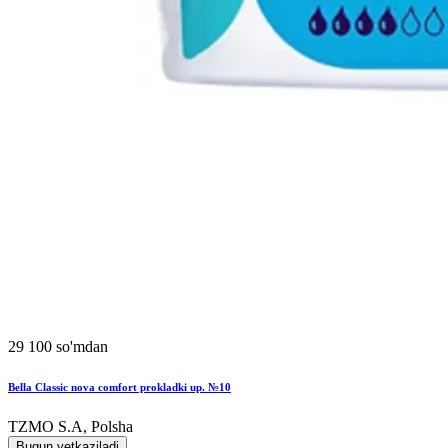
29 100 so'mdan
Bella Classic nova comfort prokladki up. №10
TZMO S.A, Polsha
Bugun yetkaziladi