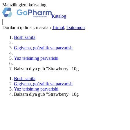
Manzilingizni ko'rsating
Katalog
Dorilarni qidirish, masalan
Trimol
,
Tsitramon
Bosh sahifa
Gigiyena, go‘zallik va parvarish
Yuz terisining parvarishi
Balzam dlya gub "Strawberry" 10g
Bosh sahifa
Gigiyena, go‘zallik va parvarish
Yuz terisining parvarishi
Balzam dlya gub "Strawberry" 10g