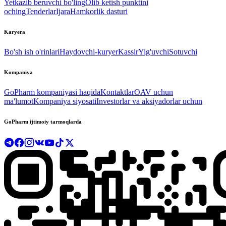
Yetkazib beruvchi bo'ling
Olib ketish punktini
oching
Tenderlar
Ijara
Hamkorlik dasturi
Karyera
Bo'sh ish o'rinlari
Haydovchi-kuryer
Kassir
Yig'uvchi
Sotuvchi
Kompaniya
GoPharm kompaniyasi haqida
Kontaktlar
OAV uchun
ma'lumot
Kompaniya siyosati
Investorlar va aksiyadorlar uchun
GoPharm ijtimoiy tarmoqlarda