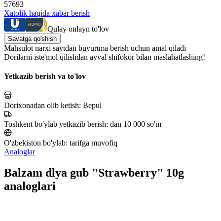
57693
Xatolik haqida xabar berish
Qulay onlayn to'lov
Savatga qo'shish
Mahsulot narxi saytdan buyurtma berish uchun amal qiladi
Dorilarni iste'mol qilishdan avval shifokor bilan maslahatlashing!
Yetkazib berish va to'lov
Dorixonadan olib ketish:
Bepul
Toshkent bo'ylab yetkazib berish:
dan 10 000 so'm
O'zbekiston bo'ylab:
tarifga muvofiq
Analoglar
Balzam dlya gub "Strawberry" 10g
analoglari