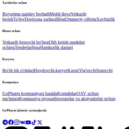
Xaridorlar uchun
Buyurtma qanday beriladi
Mobil ilova
Yetkazib
berish
To'lov
Dorixona xaritasi
Blog
Ommaviy offerta
Xavfsizlik
Biznes uchun
Yetkazib beruvchi bo'ling
Olib ketish punktini
oching
Tenderlar
Ijara
Hamkorlik dasturi
Karyera
Bo'sh ish o'rinlari
Haydovchi-kuryer
Kassir
Yig'uvchi
Sotuvchi
Kompaniya
GoPharm kompaniyasi haqida
Kontaktlar
OAV uchun
ma'lumot
Kompaniya siyosati
Investorlar va aksiyadorlar uchun
GoPharm ijtimoiy tarmoqlarda