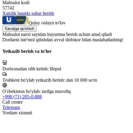
Mahsulot kodi
57742
Xatolik haqida xabar berish
Qulay onlayn to'lov
Savatga qo'shish
Mahsulot narxi saytdan buyurtma berish uchun amal qiladi
Dorilarni iste'mol qilishdan avval shifokor bilan maslahatlashing!
Yetkazib berish va to'lov
Dorixonadan olib ketish:
Bepul
Toshkent bo'ylab yetkazib berish:
dan 10 000 so'm
O'zbekiston bo'ylab:
tarifga muvofiq
+998 (71) 205-0-888
Call center
Telegram
Yordam xizmati