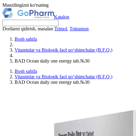
Manzilingizni ko'rsating
Katalog
Dorilarni qidirish, masalan
Trimol
,
Tsitramon
Bosh sahifa
Vitaminlar va Biologik faol qo‘shimchalar (B.F.Q.)
BAD Ocean daily one energy tab.№30
Bosh sahifa
Vitaminlar va Biologik faol qo‘shimchalar (B.F.Q.)
BAD Ocean daily one energy tab.№30