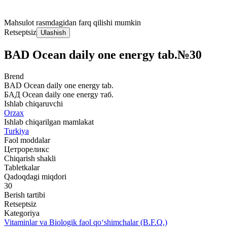
Mahsulot rasmdagidan farq qilishi mumkin
Retseptsiz
Ulashish
BAD Ocean daily one energy tab.№30
Brend
BAD Ocean daily one energy tab.
БАД Ocean daily one energy таб.
Ishlab chiqaruvchi
Orzax
Ishlab chiqarilgan mamlakat
Turkiya
Faol moddalar
Цетрореликс
Chiqarish shakli
Tabletkalar
Qadoqdagi miqdori
30
Berish tartibi
Retseptsiz
Kategoriya
Vitaminlar va Biologik faol qo‘shimchalar (B.F.Q.)