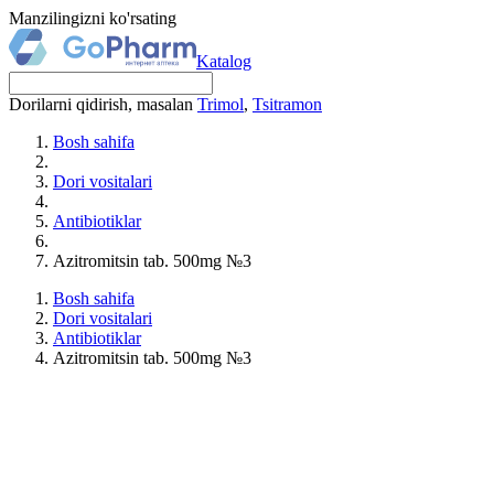
Manzilingizni ko'rsating
Katalog
Dorilarni qidirish, masalan
Trimol
,
Tsitramon
Bosh sahifa
Dori vositalari
Antibiotiklar
Azitromitsin tab. 500mg №3
Bosh sahifa
Dori vositalari
Antibiotiklar
Azitromitsin tab. 500mg №3