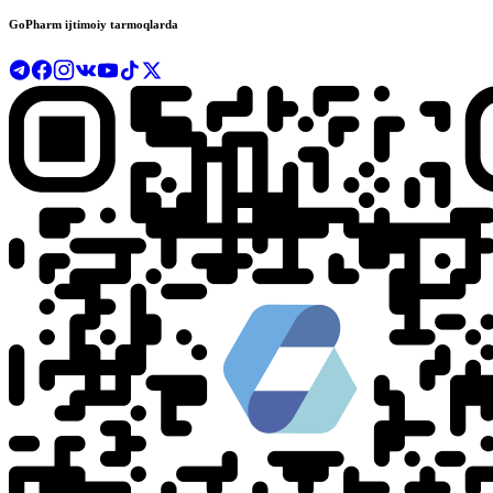
GoPharm ijtimoiy tarmoqlarda