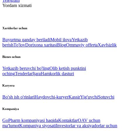
Telegram
Yordam xizmati
Xaridorlar uchun
Buyurtma qanday beriladi
Mobil ilova
Yetkazib
berish
To'lov
Dorixona xaritasi
Blog
Ommaviy offerta
Xavfsizlik
Biznes uchun
Yetkazib beruvchi bo'ling
Olib ketish punktini
oching
Tenderlar
Ijara
Hamkorlik dasturi
Karyera
Bo'sh ish o'rinlari
Haydovchi-kuryer
Kassir
Yig'uvchi
Sotuvchi
Kompaniya
GoPharm kompaniyasi haqida
Kontaktlar
OAV uchun
ma'lumot
Kompaniya siyosati
Investorlar va aksiyadorlar uchun