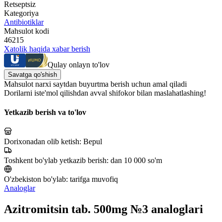
Retseptsiz
Kategoriya
Antibiotiklar
Mahsulot kodi
46215
Xatolik haqida xabar berish
Qulay onlayn to'lov
Savatga qo'shish
Mahsulot narxi saytdan buyurtma berish uchun amal qiladi
Dorilarni iste'mol qilishdan avval shifokor bilan maslahatlashing!
Yetkazib berish va to'lov
Dorixonadan olib ketish:
Bepul
Toshkent bo'ylab yetkazib berish:
dan 10 000 so'm
O'zbekiston bo'ylab:
tarifga muvofiq
Analoglar
Azitromitsin tab. 500mg №3 analoglari