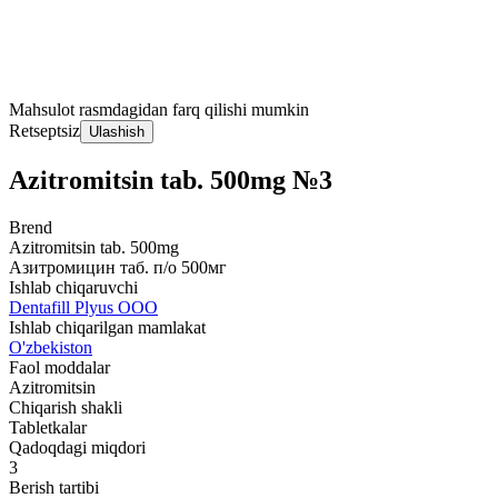
Mahsulot rasmdagidan farq qilishi mumkin
Retseptsiz
Ulashish
Azitromitsin tab. 500mg №3
Brend
Azitromitsin tab. 500mg
Азитромицин таб. п/о 500мг
Ishlab chiqaruvchi
Dentafill Plyus OOO
Ishlab chiqarilgan mamlakat
O'zbekiston
Faol moddalar
Azitromitsin
Chiqarish shakli
Tabletkalar
Qadoqdagi miqdori
3
Berish tartibi