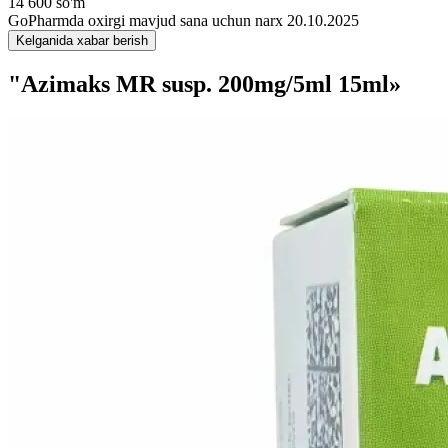
14 600 so'm
GoPharmda oxirgi mavjud sana uchun narx 20.10.2025
Kelganida xabar berish
"Azimaks MR susp. 200mg/5ml 15ml»