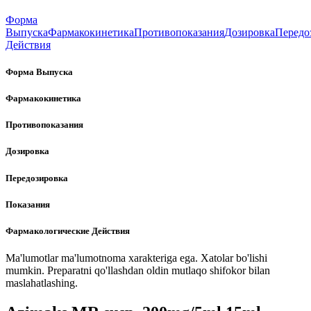
Форма
Выпуска
Фармакокинетика
Противопоказания
Дозировка
Передо
Действия
Форма Выпуска
Фармакокинетика
Противопоказания
Дозировка
Передозировка
Показания
Фармакологические Действия
Ma'lumotlar ma'lumotnoma xarakteriga ega. Xatolar bo'lishi
mumkin. Preparatni qo'llashdan oldin mutlaqo shifokor bilan
maslahatlashing.