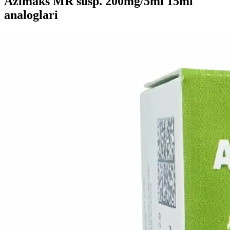
Azimaks MR susp. 200mg/5ml 15ml
analoglari