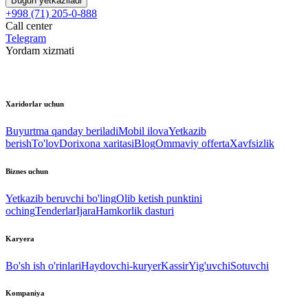
Bugun yetkaziladi
+998 (71) 205-0-888
Call center
Telegram
Yordam xizmati
Xaridorlar uchun
Buyurtma qanday beriladi
Mobil ilova
Yetkazib
berish
To'lov
Dorixona xaritasi
Blog
Ommaviy offerta
Xavfsizlik
Biznes uchun
Yetkazib beruvchi bo'ling
Olib ketish punktini
oching
Tenderlar
Ijara
Hamkorlik dasturi
Karyera
Bo'sh ish o'rinlari
Haydovchi-kuryer
Kassir
Yig'uvchi
Sotuvchi
Kompaniya