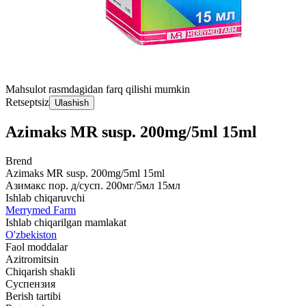
Mahsulot rasmdagidan farq qilishi mumkin
Retseptsiz
Ulashish
Azimaks MR susp. 200mg/5ml 15ml
Brend
Azimaks MR susp. 200mg/5ml 15ml
Азимакс пор. д/сусп. 200мг/5мл 15мл
Ishlab chiqaruvchi
Merrymed Farm
Ishlab chiqarilgan mamlakat
O'zbekiston
Faol moddalar
Azitromitsin
Chiqarish shakli
Суспензия
Berish tartibi