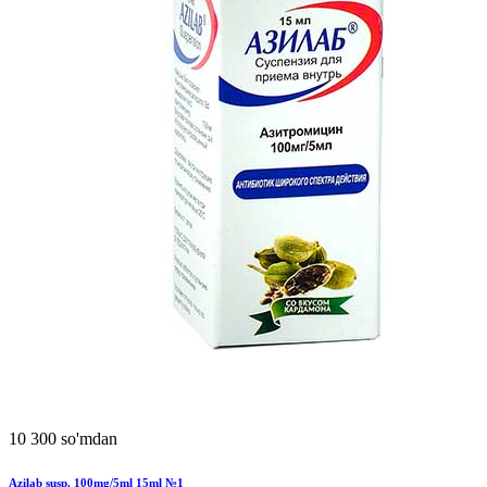
10 300 so'mdan
Azilab susp. 100mg/5ml 15ml №1