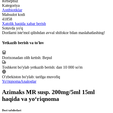
Retseptsiz
Kategoriya
Antibiotiklar
Mahsulot kodi
41858
Xatolik haqida xabar berish
Sotuvda yo'q
Dorilarni iste'mol qilishdan avval shifokor bilan maslahatlashing!
Yetkazib berish va to'lov
Dorixonadan olib ketish:
Bepul
Toshkent bo'ylab yetkazib berish:
dan 10 000 so'm
O'zbekiston bo'ylab:
tarifga muvofiq
Yo'riqnoma
Analoglar
Azimaks MR susp. 200mg/5ml 15ml
haqida va yo‘riqnoma
Dori tafsilotlari