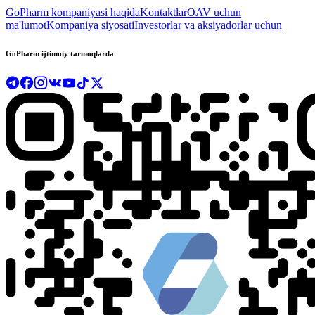
GoPharm kompaniyasi haqida
Kontaktlar
OAV uchun
ma'lumot
Kompaniya siyosati
Investorlar va aksiyadorlar uchun
GoPharm ijtimoiy tarmoqlarda