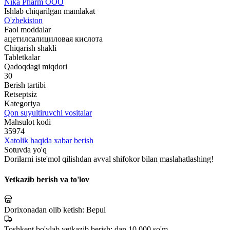
Nika Pharm ООО
Ishlab chiqarilgan mamlakat
O'zbekiston
Faol moddalar
ацетилсалициловая кислота
Chiqarish shakli
Tabletkalar
Qadoqdagi miqdori
30
Berish tartibi
Retseptsiz
Kategoriya
Qon suyultiruvchi vositalar
Mahsulot kodi
35974
Xatolik haqida xabar berish
Sotuvda yo'q
Dorilarni iste'mol qilishdan avval shifokor bilan maslahatlashing!
Yetkazib berish va to'lov
Dorixonadan olib ketish:
Bepul
Toshkent bo'ylab yetkazib berish:
dan 10 000 so'm