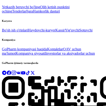
Yetkazib beruvchi bo'ling
Olib ketish punktini
oching
Tenderlar
Ijara
Hamkorlik dasturi
Karyera
Bo'sh ish o'rinlari
Haydovchi-kuryer
Kassir
Yig'uvchi
Sotuvchi
Kompaniya
GoPharm kompaniyasi haqida
Kontaktlar
OAV uchun
ma'lumot
Kompaniya siyosati
Investorlar va aksiyadorlar uchun
GoPharm ijtimoiy tarmoqlarda