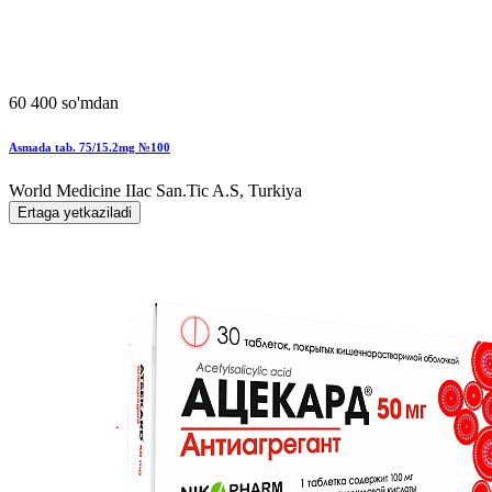
60 400 so'mdan
Asmada tab. 75/15.2mg №100
World Мedicine IIac San.Tic A.S, Turkiya
Ertaga yetkaziladi