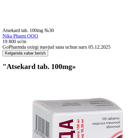
Atsekard tab. 100mg №30
Nika Pharm ООО
19 800 so'm
GoPharmda oxirgi mavjud sana uchun narx 05.12.2025
Kelganida xabar berish
"Atsekard tab. 100mg»