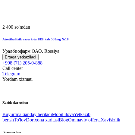
2 400 so'mdan
Atsetilsalitsilovaya k-ta UBF tab 500mg №10
Уралбиофарм ОАО, Rossiya
Ertaga yetkaziladi
+998 (71) 205-0-888
Call center
Telegram
Yordam xizmati
Xaridorlar uchun
Buyurtma qanday beriladi
Mobil ilova
Yetkazib
berish
To'lov
Dorixona xaritasi
Blog
Ommaviy offerta
Xavfsizlik
Biznes uchun