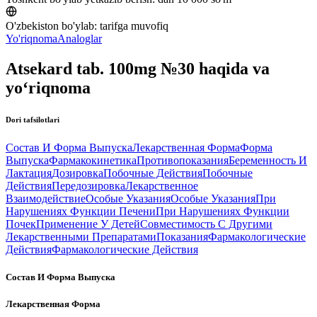
O'zbekiston bo'ylab:
tarifga muvofiq
Yo'riqnoma
Analoglar
Atsekard tab. 100mg №30 haqida va
yo‘riqnoma
Dori tafsilotlari
Состав И Форма Выпуска
Лекарственная Форма
Форма
Выпуска
Фармакокинетика
Противопоказания
Беременность И
Лактация
Дозировка
Побочные Действия
Побочные
Действия
Передозировка
Лекарственное
Взаимодействие
Особые Указания
Особые Указания
При
Нарушениях Функции Печени
При Нарушениях Функции
Почек
Применение У Детей
Совместимость С Другими
Лекарственными Препаратами
Показания
Фармакологические
Действия
Фармакологические Действия
Состав И Форма Выпуска
Лекарственная Форма