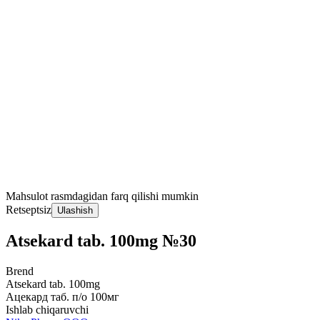
Mahsulot rasmdagidan farq qilishi mumkin
Retseptsiz
Ulashish
Atsekard tab. 100mg №30
Brend
Atsekard tab. 100mg
Ацекард таб. п/о 100мг
Ishlab chiqaruvchi