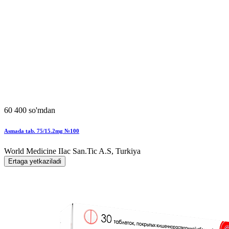
60 400 so'mdan
Asmada tab. 75/15.2mg №100
World Мedicine IIac San.Tic A.S, Turkiya
Ertaga yetkaziladi