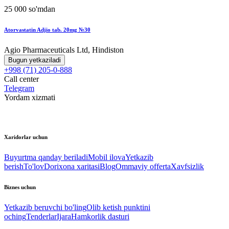
25 000 so'mdan
Atorvastatin Adjio tab. 20mg №30
Agio Pharmaceuticals Ltd, Hindiston
Bugun yetkaziladi
+998 (71) 205-0-888
Call center
Telegram
Yordam xizmati
Xaridorlar uchun
Buyurtma qanday beriladi
Mobil ilova
Yetkazib
berish
To'lov
Dorixona xaritasi
Blog
Ommaviy offerta
Xavfsizlik
Biznes uchun
Yetkazib beruvchi bo'ling
Olib ketish punktini
oching
Tenderlar
Ijara
Hamkorlik dasturi