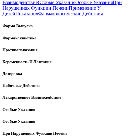
Взаимодействие
Особые Указания
Особые Указания
При
Нарушениях Функции Печени
Применение У
Детей
Показания
Фармакологические Действия
Форма Выпуска
Фармакокинетика
Противопоказания
Беременность И Лактация
Дозировка
Побочные Действия
Лекарственное Взаимодействие
Особые Указания
Особые Указания
При Нарушениях Функции Печени