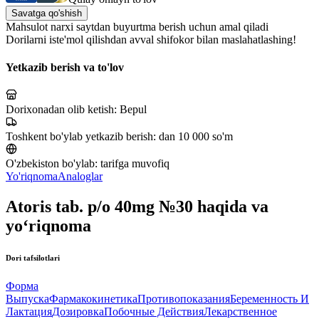
Savatga qo'shish
Mahsulot narxi saytdan buyurtma berish uchun amal qiladi
Dorilarni iste'mol qilishdan avval shifokor bilan maslahatlashing!
Yetkazib berish va to'lov
Dorixonadan olib ketish:
Bepul
Toshkent bo'ylab yetkazib berish:
dan 10 000 so'm
O'zbekiston bo'ylab:
tarifga muvofiq
Yo'riqnoma
Analoglar
Atoris tab. p/o 40mg №30 haqida va
yo‘riqnoma
Dori tafsilotlari
Форма
Выпуска
Фармакокинетика
Противопоказания
Беременность И
Лактация
Дозировка
Побочные Действия
Лекарственное