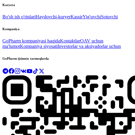
Karyera
Bo'sh ish o'rinlari
Haydovchi-kuryer
Kassir
Yig'uvchi
Sotuvchi
Kompaniya
GoPharm kompaniyasi haqida
Kontaktlar
OAV uchun
ma'lumot
Kompaniya siyosati
Investorlar va aksiyadorlar uchun
GoPharm ijtimoiy tarmoqlarda