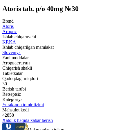
Atoris tab. p/o 40mg №30
Brend
Atoris
Аторис
Ishlab chiqaruvchi
KRKA
Ishlab chiqarilgan mamlakat
Sloveniya
Faol moddalar
Аторвастатин
Chiqarish shakli
Tabletkalar
Qadoqdagi miqdori
30
Berish tartibi
Retseptsiz
Kategoriya
Yurak-qon tomir tizimi
Mahsulot kodi
42858
Xatolik haqida xabar berish
Qulay onlayn to'lov