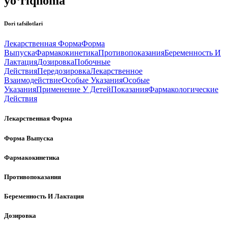
yo‘riqnoma
Dori tafsilotlari
Лекарственная Форма
Форма
Выпуска
Фармакокинетика
Противопоказания
Беременность И
Лактация
Дозировка
Побочные
Действия
Передозировка
Лекарственное
Взаимодействие
Особые Указания
Особые
Указания
Применение У Детей
Показания
Фармакологические
Действия
Лекарственная Форма
Форма Выпуска
Фармакокинетика
Противопоказания
Беременность И Лактация
Дозировка