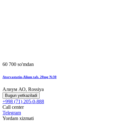
60 700 so'mdan
Atorvastatin-Alium tab. 20mg №30
Алиум АО, Rossiya
Bugun yetkaziladi
+998 (71) 205-0-888
Call center
Telegram
Yordam xizmati