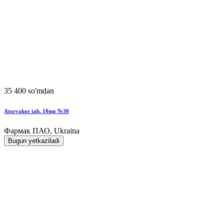
35 400 so'mdan
Atorvakor tab. 10mg №30
Фармак ПАО, Ukraina
Bugun yetkaziladi