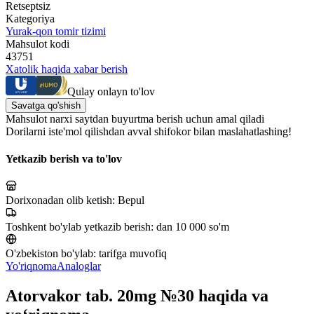
Retseptsiz
Kategoriya
Yurak-qon tomir tizimi
Mahsulot kodi
43751
Xatolik haqida xabar berish
Qulay onlayn to'lov
Savatga qo'shish
Mahsulot narxi saytdan buyurtma berish uchun amal qiladi
Dorilarni iste'mol qilishdan avval shifokor bilan maslahatlashing!
Yetkazib berish va to'lov
Dorixonadan olib ketish:
Bepul
Toshkent bo'ylab yetkazib berish:
dan 10 000 so'm
O'zbekiston bo'ylab:
tarifga muvofiq
Yo'riqnoma
Analoglar
Atorvakor tab. 20mg №30 haqida va