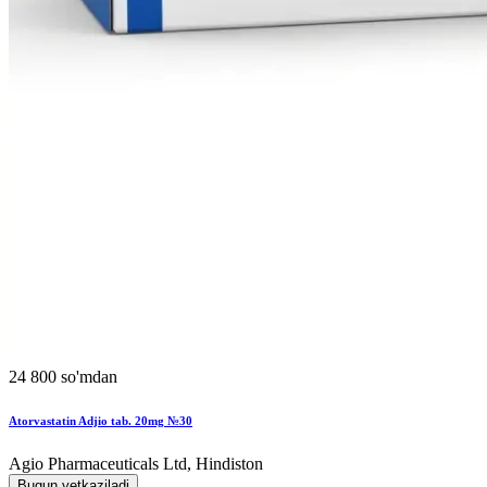
24 800 so'mdan
Atorvastatin Adjio tab. 20mg №30
Agio Pharmaceuticals Ltd, Hindiston
Bugun yetkaziladi