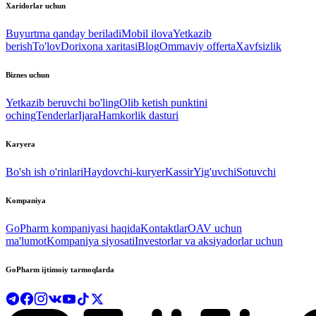
Xaridorlar uchun
Buyurtma qanday beriladi
Mobil ilova
Yetkazib
berish
To'lov
Dorixona xaritasi
Blog
Ommaviy offerta
Xavfsizlik
Biznes uchun
Yetkazib beruvchi bo'ling
Olib ketish punktini
oching
Tenderlar
Ijara
Hamkorlik dasturi
Karyera
Bo'sh ish o'rinlari
Haydovchi-kuryer
Kassir
Yig'uvchi
Sotuvchi
Kompaniya
GoPharm kompaniyasi haqida
Kontaktlar
OAV uchun
ma'lumot
Kompaniya siyosati
Investorlar va aksiyadorlar uchun
GoPharm ijtimoiy tarmoqlarda