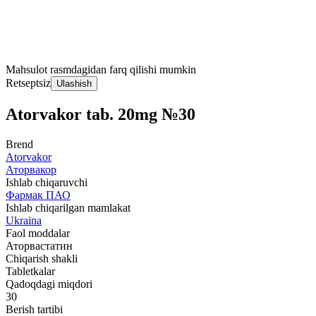
Mahsulot rasmdagidan farq qilishi mumkin
Retseptsiz
Ulashish
Atorvakor tab. 20mg №30
Brend
Atorvakor
Аторвакор
Ishlab chiqaruvchi
Фармак ПАО
Ishlab chiqarilgan mamlakat
Ukraina
Faol moddalar
Аторвастатин
Chiqarish shakli
Tabletkalar
Qadoqdagi miqdori
30
Berish tartibi