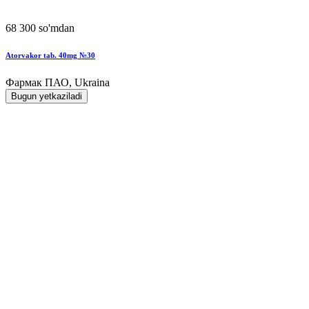
68 300 so'mdan
Atorvakor tab. 40mg №30
Фармак ПАО, Ukraina
Bugun yetkaziladi