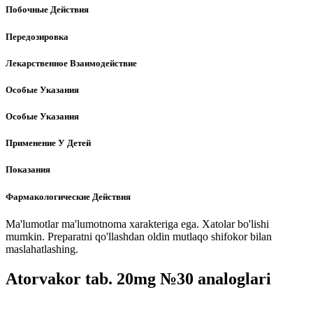
Побочные Действия
Передозировка
Лекарственное Взаимодействие
Особые Указания
Особые Указания
Применение У Детей
Показания
Фармакологические Действия
Ma'lumotlar ma'lumotnoma xarakteriga ega. Xatolar bo'lishi
mumkin. Preparatni qo'llashdan oldin mutlaqo shifokor bilan
maslahatlashing.
Atorvakor tab. 20mg №30 analoglari