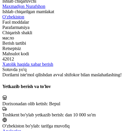
Ishlab chiqaruvchi
Maxmadjon Nurafshon
Ishlab chiqarilgan mamlakat
O'zbekiston
Faol moddalar
Parafarmatsiya
Chiqarish shakli
масло
Berish tartibi
Retseptsiz
Mahsulot kodi
42012
Xatolik haqida xabar berish
Sotuvda yo'q
Dorilarni iste'mol qilishdan avval shifokor bilan maslahatlashing!
Yetkazib berish va to'lov
Dorixonadan olib ketish:
Bepul
Toshkent bo'ylab yetkazib berish:
dan 10 000 so'm
O'zbekiston bo'ylab:
tarifga muvofiq