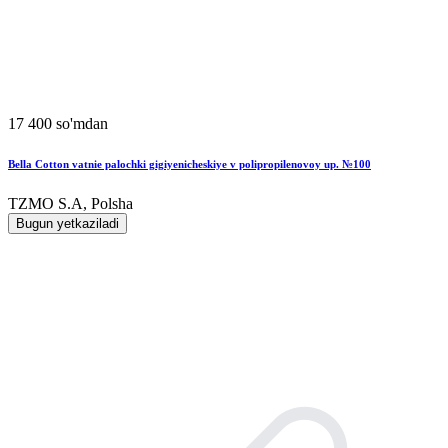
17 400 so'mdan
Bella Cotton vatnie palochki gigiyenicheskiye v polipropilenovoy up. №100
TZMO S.A, Polsha
Bugun yetkaziladi