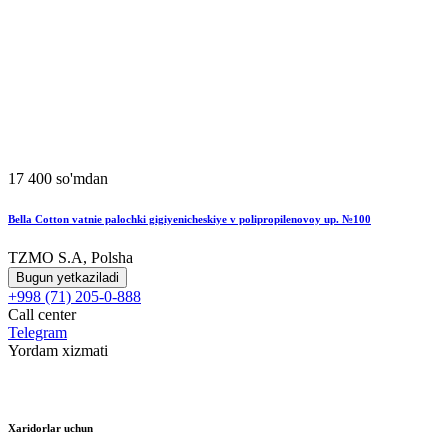
17 400 so'mdan
Bella Cotton vatnie palochki gigiyenicheskiye v polipropilenovoy up. №100
TZMO S.A, Polsha
Bugun yetkaziladi
+998 (71) 205-0-888
Call center
Telegram
Yordam xizmati
Xaridorlar uchun