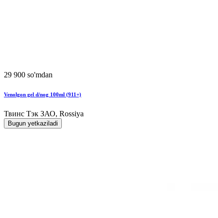
29 900 so'mdan
Venolgon gel d/nog 100ml (911+)
Твинс Тэк ЗАО, Rossiya
Bugun yetkaziladi