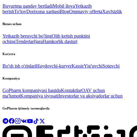
Buyurtma qanday beriladi
Mobil ilova
Yetkazib
berish
To'lov
Dorixona xaritasi
Blog
Ommaviy offerta
Xavfsizlik
Biznes uchun
Yetkazib beruvchi bo'ling
Olib ketish punktini
oching
Tenderlar
Ijara
Hamkorlik dasturi
Karyera
Bo'sh ish o'rinlari
Haydovchi-kuryer
Kassir
Yig'uvchi
Sotuvchi
Kompaniya
GoPharm kompaniyasi haqida
Kontaktlar
OAV uchun
ma'lumot
Kompaniya siyosati
Investorlar va aksiyadorlar uchun
GoPharm ijtimoiy tarmoqlarda