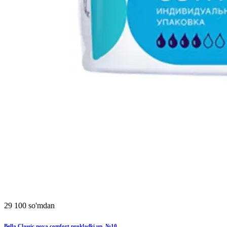
29 100 so'mdan
Bella Classic nova comfort prokladki up. №10