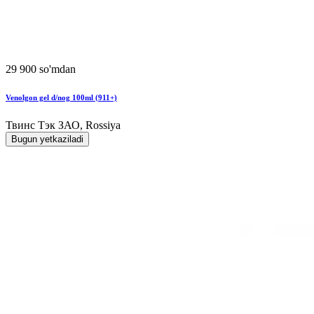
29 900 so'mdan
Venolgon gel d/nog 100ml (911+)
Твинс Тэк ЗАО, Rossiya
Bugun yetkaziladi