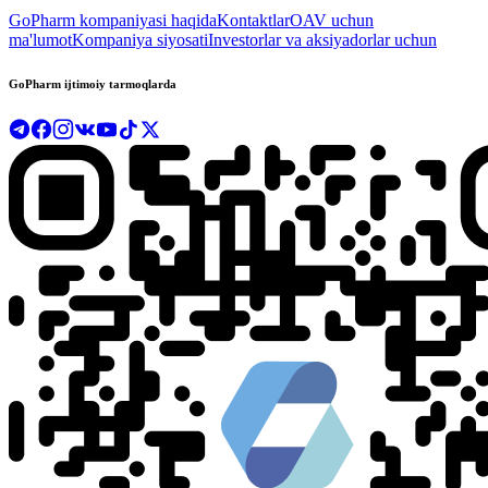
GoPharm kompaniyasi haqida
Kontaktlar
OAV uchun
ma'lumot
Kompaniya siyosati
Investorlar va aksiyadorlar uchun
GoPharm ijtimoiy tarmoqlarda