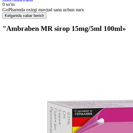
0 so'm
GoPharmda oxirgi mavjud sana uchun narx
Kelganida xabar berish
"Ambraben MR sirop 15mg/5ml 100ml»