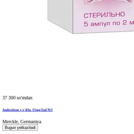
37 300 so'mdan
Ambrobene r-r d/in. 15mg/2ml №5
Merckle, Germaniya
Bugun yetkaziladi