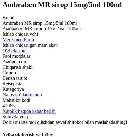
Ambraben MR sirop 15mg/5ml 100ml
Brend
Ambraben MR sirop 15mg/5ml 100ml
Амбрабен MR сироп 15мг/5мл 100мл
Ishlab chiqaruvchi
Merrymed Farm
Ishlab chiqarilgan mamlakat
O'zbekiston
Faol moddalar
Амброксол
Chiqarish shakli
Сироп
Berish tartibi
Retseptsiz
Kategoriya
Nafas yo‘llari uchun
Mahsulot kodi
41965
Xatolik haqida xabar berish
Sotuvda yo'q
Dorilarni iste'mol qilishdan avval shifokor bilan maslahatlashing!
Yetkazib berish va to'lov