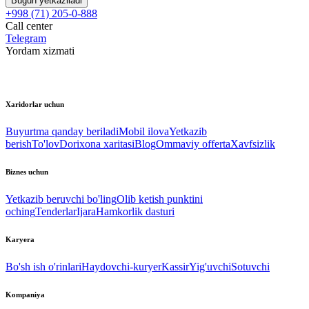
Bugun yetkaziladi
+998 (71) 205-0-888
Call center
Telegram
Yordam xizmati
Xaridorlar uchun
Buyurtma qanday beriladi
Mobil ilova
Yetkazib
berish
To'lov
Dorixona xaritasi
Blog
Ommaviy offerta
Xavfsizlik
Biznes uchun
Yetkazib beruvchi bo'ling
Olib ketish punktini
oching
Tenderlar
Ijara
Hamkorlik dasturi
Karyera
Bo'sh ish o'rinlari
Haydovchi-kuryer
Kassir
Yig'uvchi
Sotuvchi
Kompaniya