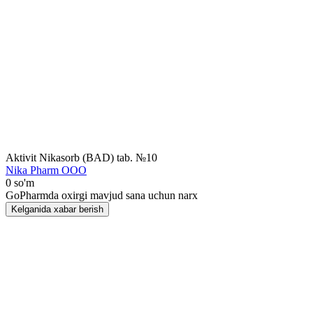
Aktivit Nikasorb (BAD) tab. №10
Nika Pharm ООО
0 so'm
GoPharmda oxirgi mavjud sana uchun narx
Kelganida xabar berish