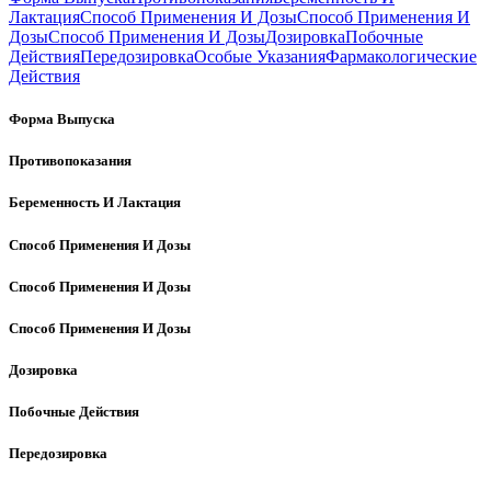
Лактация
Способ Применения И Дозы
Способ Применения И
Дозы
Способ Применения И Дозы
Дозировка
Побочные
Действия
Передозировка
Особые Указания
Фармакологические
Действия
Форма Выпуска
Противопоказания
Беременность И Лактация
Способ Применения И Дозы
Способ Применения И Дозы
Способ Применения И Дозы
Дозировка
Побочные Действия
Передозировка