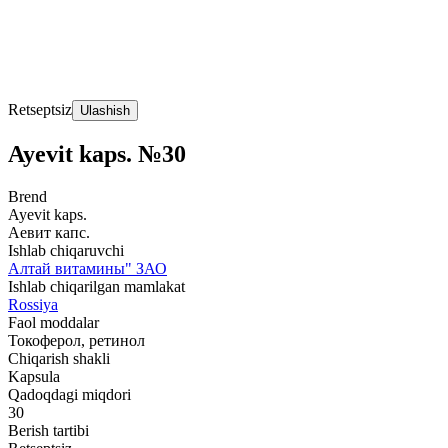
Retseptsiz
Ulashish
Ayevit kaps. №30
Brend
Ayevit kaps.
Аевит капс.
Ishlab chiqaruvchi
Алтай витамины" ЗАО
Ishlab chiqarilgan mamlakat
Rossiya
Faol moddalar
Токоферол, ретинол
Chiqarish shakli
Kapsula
Qadoqdagi miqdori
30
Berish tartibi