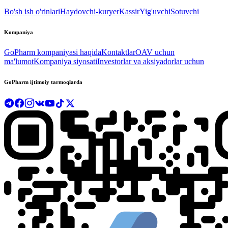
Bo'sh ish o'rinlari
Haydovchi-kuryer
Kassir
Yig'uvchi
Sotuvchi
Kompaniya
GoPharm kompaniyasi haqida
Kontaktlar
OAV uchun
ma'lumot
Kompaniya siyosati
Investorlar va aksiyadorlar uchun
GoPharm ijtimoiy tarmoqlarda