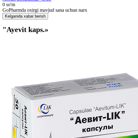
0 so'm
GoPharmda oxirgi mavjud sana uchun narx
Kelganida xabar berish
"Ayevit kaps.»