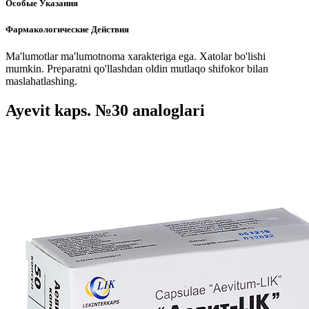
Особые Указания
Фармакологические Действия
Ma'lumotlar ma'lumotnoma xarakteriga ega. Xatolar bo'lishi
mumkin. Preparatni qo'llashdan oldin mutlaqo shifokor bilan
maslahatlashing.
Ayevit kaps. №30 analoglari