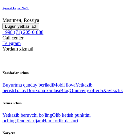
Ayevit kaps. №20
Мелиген, Rossiya
Bugun yetkaziladi
+998 (71) 205-0-888
Call center
Telegram
Yordam xizmati
Xaridorlar uchun
Buyurtma qanday beriladi
Mobil ilova
Yetkazib
berish
To'lov
Dorixona xaritasi
Blog
Ommaviy offerta
Xavfsizlik
Biznes uchun
Yetkazib beruvchi bo'ling
Olib ketish punktini
oching
Tenderlar
Ijara
Hamkorlik dasturi
Karyera