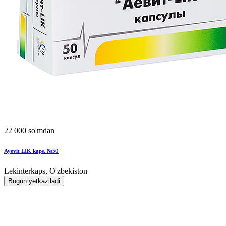
22 000 so'mdan
Ayevit LIK kaps. №50
Lekinterkaps, O'zbekiston
Bugun yetkaziladi