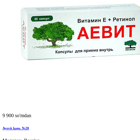
9 900 so'mdan
Ayevit kaps. №20