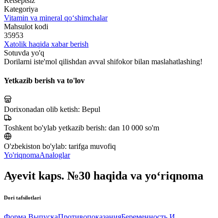
Retseptsiz
Kategoriya
Vitamin va mineral qo‘shimchalar
Mahsulot kodi
35953
Xatolik haqida xabar berish
Sotuvda yo'q
Dorilarni iste'mol qilishdan avval shifokor bilan maslahatlashing!
Yetkazib berish va to'lov
Dorixonadan olib ketish:
Bepul
Toshkent bo'ylab yetkazib berish:
dan 10 000 so'm
O'zbekiston bo'ylab:
tarifga muvofiq
Yo'riqnoma
Analoglar
Ayevit kaps. №30 haqida va yo‘riqnoma
Dori tafsilotlari
Форма Выпуска
Противопоказания
Беременность И