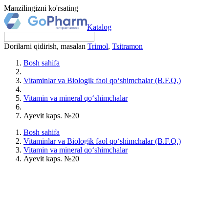
Manzilingizni ko'rsating
Katalog
Dorilarni qidirish, masalan
Trimol
,
Tsitramon
Bosh sahifa
Vitaminlar va Biologik faol qo‘shimchalar (B.F.Q.)
Vitamin va mineral qo‘shimchalar
Ayevit kaps. №20
Bosh sahifa
Vitaminlar va Biologik faol qo‘shimchalar (B.F.Q.)
Vitamin va mineral qo‘shimchalar
Ayevit kaps. №20