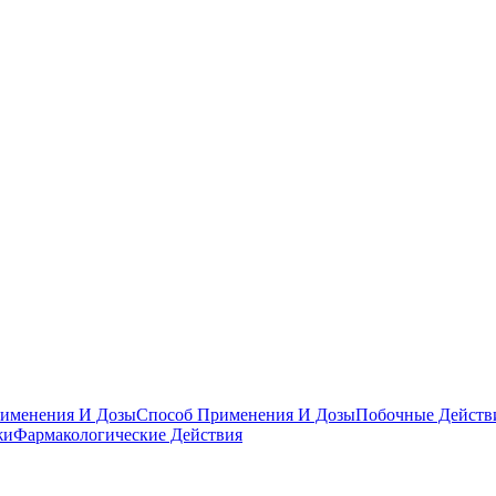
именения И Дозы
Способ Применения И Дозы
Побочные Действ
жи
Фармакологические Действия