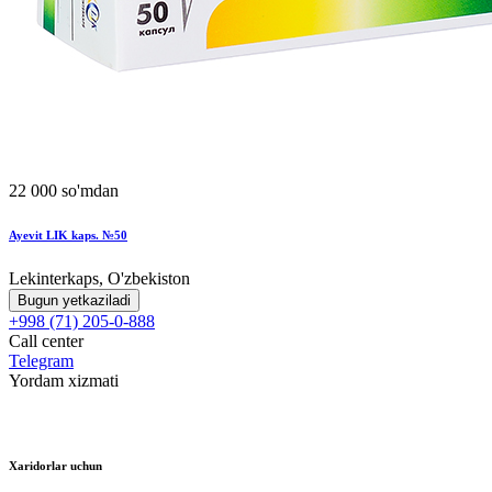
22 000 so'mdan
Ayevit LIK kaps. №50
Lekinterkaps, O'zbekiston
Bugun yetkaziladi
+998 (71) 205-0-888
Call center
Telegram
Yordam xizmati
Xaridorlar uchun