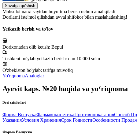
Savatga qo'shish
Mahsulot narxi saytdan buyurtma berish uchun amal qiladi
Dorilarni iste'mol qilishdan avval shifokor bilan maslahatlashing!
Yetkazib berish va to'lov
Dorixonadan olib ketish:
Bepul
Toshkent bo'ylab yetkazib berish:
dan 10 000 so'm
O'zbekiston bo'ylab:
tarifga muvofiq
Yo'riqnoma
Analoglar
Ayevit kaps. №20 haqida va yo‘riqnoma
Dori tafsilotlari
Форма Выпуска
Фармакокинетика
Противопоказания
Способ Пр
Указания
Условия Хранения
Срок Годности
Особенности Прода
Форма Выпуска