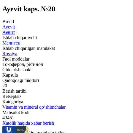
Ayevit kaps. №20
Brend
Ayevit
Аевит
Ishlab chiqaruvchi
Мелиген
Ishlab chiqarilgan mamlakat
Rossiya
Faol moddalar
Токоферол, ретинол
Chiqarish shakli
Kapsula
Qadoqdagi miqdori
20
Berish tartibi
Retseptsiz
Kategoriya
Vitamin va mineral qo‘shimchalar
Mahsulot kodi
43451
Xatolik haqida xabar berish
Qulay onlayn to'lov