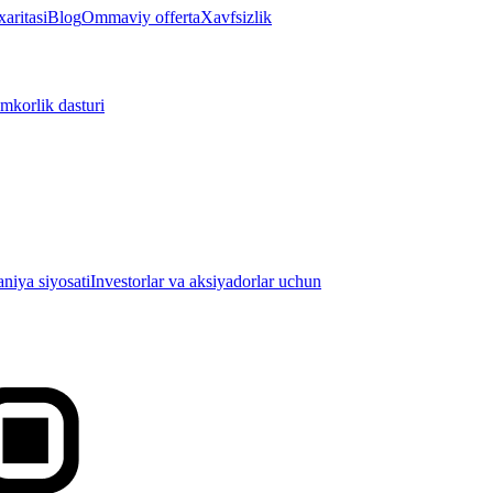
aritasi
Blog
Ommaviy offerta
Xavfsizlik
mkorlik dasturi
iya siyosati
Investorlar va aksiyadorlar uchun