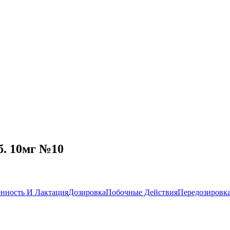
б. 10мг №10
нность И Лактация
Дозировка
Побочные Действия
Передозировк