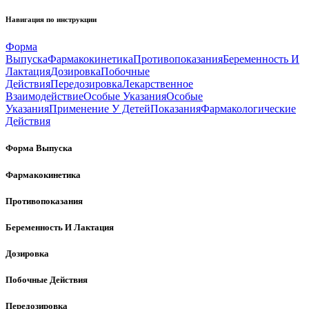
Навигация по инструкции
Форма
Выпуска
Фармакокинетика
Противопоказания
Беременность И
Лактация
Дозировка
Побочные
Действия
Передозировка
Лекарственное
Взаимодействие
Особые Указания
Особые
Указания
Применение У Детей
Показания
Фармакологические
Действия
Форма Выпуска
Фармакокинетика
Противопоказания
Беременность И Лактация
Дозировка
Побочные Действия
Передозировка