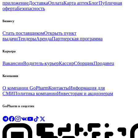
приложение
Доставка
Оплата
Карта аптек
Блог
Публичная
оферта
Безопасность
Бизнесу
Стать поставщиком
Открыть пункт
выдачи
Тендеры
Аренда
Партнерская программа
Карьера
Вакансии
Водитель-курьер
Кассир
Сборщик
Продавец
Компания
О компании GoPharm
Контакты
Информация для
СМИ
Политика компании
Инвесторам и акционерам
GoPharm в соцсетях