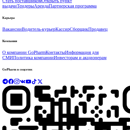
Стать поставщиком
Открыть пункт
выдачи
Тендеры
Аренда
Партнерская программа
Карьера
Вакансии
Водитель-курьер
Кассир
Сборщик
Продавец
Компания
О компании GoPharm
Контакты
Информация для
СМИ
Политика компании
Инвесторам и акционерам
GoPharm в соцсетях