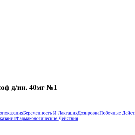
оф д/ин. 40мг №1
опоказания
Беременность И Лактация
Дозировка
Побочные Дейст
казания
Фармакологические Действия