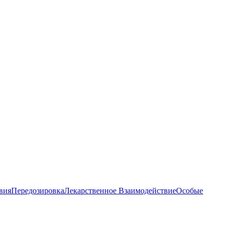
вия
Передозировка
Лекарственное Взаимодействие
Особые