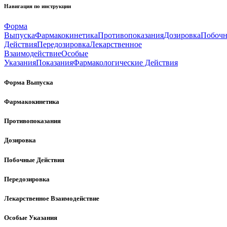
Навигация по инструкции
Форма
Выпуска
Фармакокинетика
Противопоказания
Дозировка
Побоч
Действия
Передозировка
Лекарственное
Взаимодействие
Особые
Указания
Показания
Фармакологические Действия
Форма Выпуска
Фармакокинетика
Противопоказания
Дозировка
Побочные Действия
Передозировка
Лекарственное Взаимодействие
Особые Указания