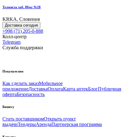
Телмиста таб. 80мг №28
KRKA, Словения
Доставка сегодня
+998 (71) 205-0-888
Колл-центр
Telegram
Служба поддержки
Покупателям
Как сделать заказ
Мобильное
приложение
Доставка
Оплата
Карта аптек
Блог
Публичная
оферта
Безопасность
Бизнесу
Стать поставщиком
Открыть пункт
выдачи
Тендеры
Аренда
Партнерская программа
Карьера