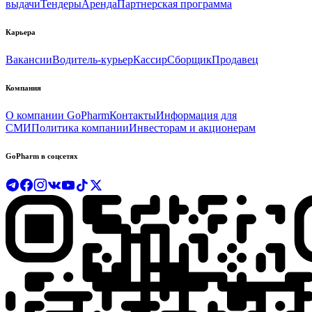
выдачи
Тендеры
Аренда
Партнерская программа
Карьера
Вакансии
Водитель-курьер
Кассир
Сборщик
Продавец
Компания
О компании GoPharm
Контакты
Информация для
СМИ
Политика компании
Инвесторам и акционерам
GoPharm в соцсетях