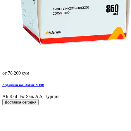
от 78 200 сум
Асформин таб. 850мг №100
Ali Raif ilac San. A.S, Турция
Доставка сегодня