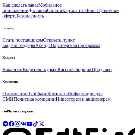
Как сделать заказ
Мобильное
приложение
Доставка
Оплата
Карта аптек
Блог
Публичная
оферта
Безопасность
Бизнесу
Стать поставщиком
Открыть пункт
выдачи
Тендеры
Аренда
Партнерская программа
Карьера
Вакансии
Водитель-курьер
Кассир
Сборщик
Продавец
Компания
О компании GoPharm
Контакты
Информация для
СМИ
Политика компании
Инвесторам и акционерам
GoPharm в соцсетях