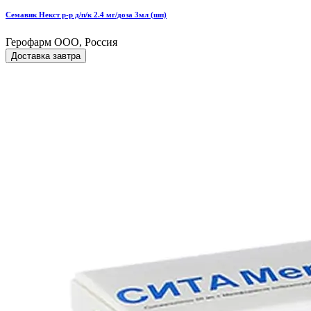
Семавик Некст р-р д/п/к 2.4 мг/доза 3мл (шп)
Герофарм ООО, Россия
Доставка завтра