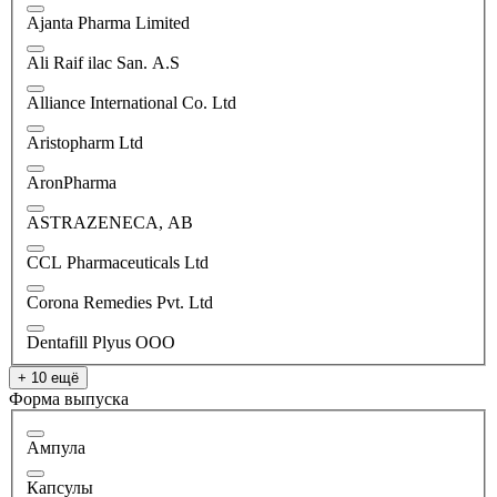
Ajanta Pharma Limited
Ali Raif ilac San. A.S
Alliance International Co. Ltd
Aristopharm Ltd
AronPharma
ASTRAZENECA, AB
CCL Pharmaceuticals Ltd
Corona Remedies Pvt. Ltd
Dentafill Plyus OOO
+ 10 ещё
Форма выпуска
Ампула
Капсулы