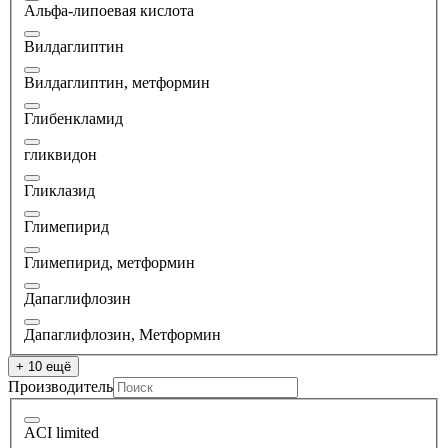
Альфа-липоевая кислота
Вилдаглиптин
Вилдаглиптин, метформин
Глибенкламид
гликвидон
Гликлазид
Глимепирид
Глимепирид, метформин
Дапаглифлозин
Дапаглифлозин, Метформин
+ 10 ещё
Производитель
ACI limited