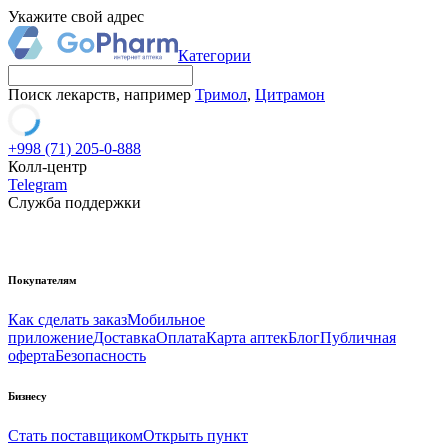
Укажите свой адрес
Категории
Поиск лекарств, например
Тримол
,
Цитрамон
+998 (71) 205-0-888
Колл-центр
Telegram
Служба поддержки
Покупателям
Как сделать заказ
Мобильное
приложение
Доставка
Оплата
Карта аптек
Блог
Публичная
оферта
Безопасность
Бизнесу
Стать поставщиком
Открыть пункт