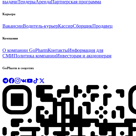
выдачи
Тендеры
Аренда
Партнерская программа
Карьера
Вакансии
Водитель-курьер
Кассир
Сборщик
Продавец
Компания
О компании GoPharm
Контакты
Информация для
СМИ
Политика компании
Инвесторам и акционерам
GoPharm в соцсетях