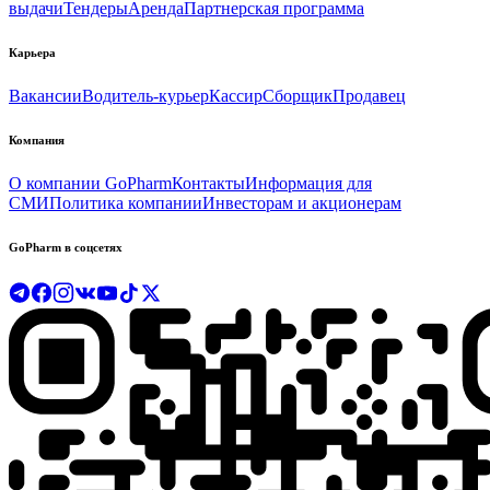
выдачи
Тендеры
Аренда
Партнерская программа
Карьера
Вакансии
Водитель-курьер
Кассир
Сборщик
Продавец
Компания
О компании GoPharm
Контакты
Информация для
СМИ
Политика компании
Инвесторам и акционерам
GoPharm в соцсетях