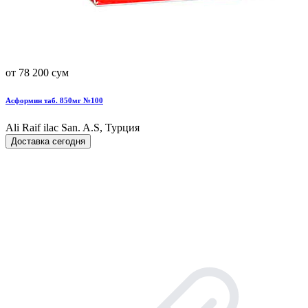
от 78 200 сум
Асформин таб. 850мг №100
Ali Raif ilac San. A.S, Турция
Доставка сегодня