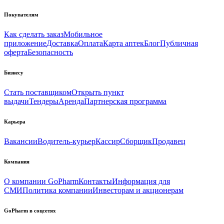
Покупателям
Как сделать заказ
Мобильное
приложение
Доставка
Оплата
Карта аптек
Блог
Публичная
оферта
Безопасность
Бизнесу
Стать поставщиком
Открыть пункт
выдачи
Тендеры
Аренда
Партнерская программа
Карьера
Вакансии
Водитель-курьер
Кассир
Сборщик
Продавец
Компания
О компании GoPharm
Контакты
Информация для
СМИ
Политика компании
Инвесторам и акционерам
GoPharm в соцсетях