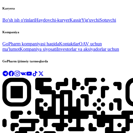
Karyera
Bo'sh ish o'rinlari
Haydovchi-kuryer
Kassir
Yig'uvchi
Sotuvchi
Kompaniya
GoPharm kompaniyasi haqida
Kontaktlar
OAV uchun
ma'lumot
Kompaniya siyosati
Investorlar va aksiyadorlar uchun
GoPharm ijtimoiy tarmoqlarda