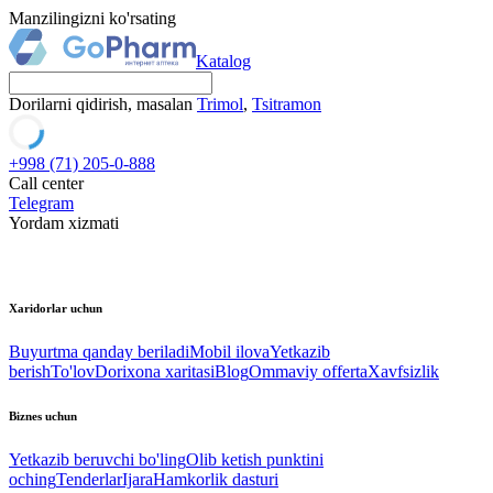
Manzilingizni ko'rsating
Katalog
Dorilarni qidirish, masalan
Trimol
,
Tsitramon
+998 (71) 205-0-888
Call center
Telegram
Yordam xizmati
Xaridorlar uchun
Buyurtma qanday beriladi
Mobil ilova
Yetkazib
berish
To'lov
Dorixona xaritasi
Blog
Ommaviy offerta
Xavfsizlik
Biznes uchun
Yetkazib beruvchi bo'ling
Olib ketish punktini
oching
Tenderlar
Ijara
Hamkorlik dasturi