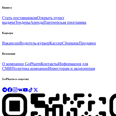
Бизнесу
Стать поставщиком
Открыть пункт
выдачи
Тендеры
Аренда
Партнерская программа
Карьера
Вакансии
Водитель-курьер
Кассир
Сборщик
Продавец
Компания
О компании GoPharm
Контакты
Информация для
СМИ
Политика компании
Инвесторам и акционерам
GoPharm в соцсетях