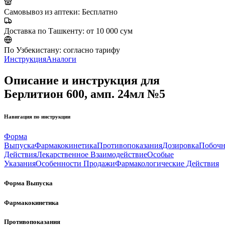
Самовывоз из аптеки:
Бесплатно
Доставка по Ташкенту:
от 10 000 сум
По Узбекистану:
согласно тарифу
Инструкция
Аналоги
Описание и инструкция для
Берлитион 600, амп. 24мл №5
Навигация по инструкции
Форма
Выпуска
Фармакокинетика
Противопоказания
Дозировка
Побоч
Действия
Лекарственное Взаимодействие
Особые
Указания
Особенности Продажи
Фармакологические Действия
Форма Выпуска
Фармакокинетика
Противопоказания