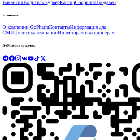
Вакансии
Водитель-курьер
Кассир
Сборщик
Продавец
Компания
О компании GoPharm
Контакты
Информация для
СМИ
Политика компании
Инвесторам и акционерам
GoPharm в соцсетях