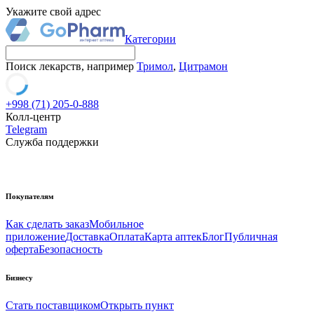
Укажите свой адрес
Категории
Поиск лекарств, например
Тримол
,
Цитрамон
+998 (71) 205-0-888
Колл-центр
Telegram
Служба поддержки
Покупателям
Как сделать заказ
Мобильное
приложение
Доставка
Оплата
Карта аптек
Блог
Публичная
оферта
Безопасность
Бизнесу
Стать поставщиком
Открыть пункт