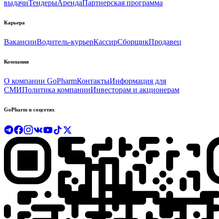
выдачи
Тендеры
Аренда
Партнерская программа
Карьера
Вакансии
Водитель-курьер
Кассир
Сборщик
Продавец
Компания
О компании GoPharm
Контакты
Информация для
СМИ
Политика компании
Инвесторам и акционерам
GoPharm в соцсетях