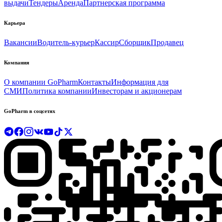
выдачи
Тендеры
Аренда
Партнерская программа
Карьера
Вакансии
Водитель-курьер
Кассир
Сборщик
Продавец
Компания
О компании GoPharm
Контакты
Информация для
СМИ
Политика компании
Инвесторам и акционерам
GoPharm в соцсетях