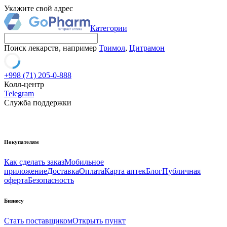
Укажите свой адрес
Категории
Поиск лекарств, например
Тримол
,
Цитрамон
+998 (71) 205-0-888
Колл-центр
Telegram
Служба поддержки
Покупателям
Как сделать заказ
Мобильное
приложение
Доставка
Оплата
Карта аптек
Блог
Публичная
оферта
Безопасность
Бизнесу
Стать поставщиком
Открыть пункт