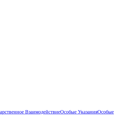
арственное Взаимодействие
Особые Указания
Особые