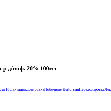
-р д/инф. 20% 100мл
сть И Лактация
Дозировка
Побочные Действия
Передозировка
Лек