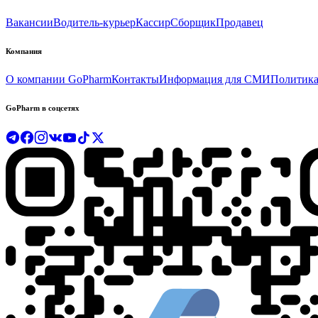
Вакансии
Водитель-курьер
Кассир
Сборщик
Продавец
Компания
О компании GoPharm
Контакты
Информация для СМИ
Политика
GoPharm в соцсетях