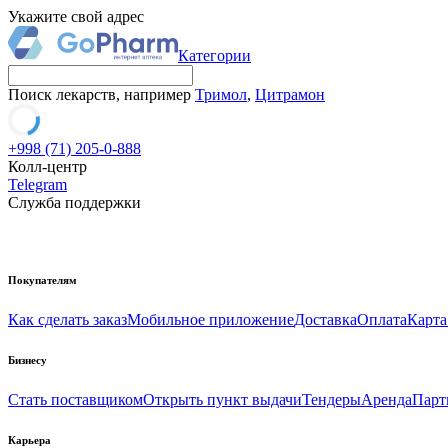
Укажите свой адрес
Категории
Поиск лекарств, например
Тримол
,
Цитрамон
+998 (71) 205-0-888
Колл-центр
Telegram
Служба поддержки
Покупателям
Как сделать заказ
Мобильное приложение
Доставка
Оплата
Карта
Бизнесу
Стать поставщиком
Открыть пункт выдачи
Тендеры
Аренда
Парт
Карьера